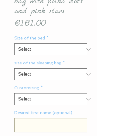
bag with polka dots
and pink stars
Price
€161.00
Size of the bed
*
size of the sleeping bag
*
Customizing
*
Desired first name (optional)