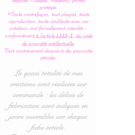
déposée.
Modèles, créations, photos
This bed bumper is
protégés.
*Toute contrefaçon, tout plagiat, toute
composed of 5 cushions in
reproduction, toute similitude avec nos
the shape of clouds for a
créations sont formellement interdits :
soft bedroom decoration.
conformément
à l’article
du code
L111-1
de propriété intellectuelle.
Dimensions
:
Tout contrevenant s'expose à des poursuites
- 1 for the headboard,
pénales.
approximately 60 cm wide
x 32 cm high.
La quasi totalité de mes
- 4 for the sides 40 cm
créations sont réalisées sur
wide x 27 cm high
commande : les délais de
approximately.
fabrication sont indiqués en
Ideal for 60 x 120 cm cots
jours ouvrables sur chaque
but also available in
fiche article.
70/140: see purchase