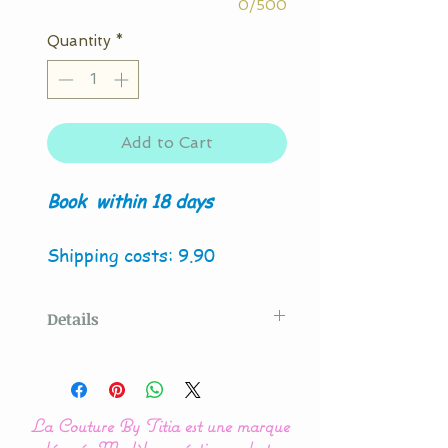
0/500
Quantity
*
Add to Cart
Book
within 18 days
Shipping costs: 9.90
Details
Original model created
by
La Couture By Titia
La Couture By Titia est une marque
Valance
: