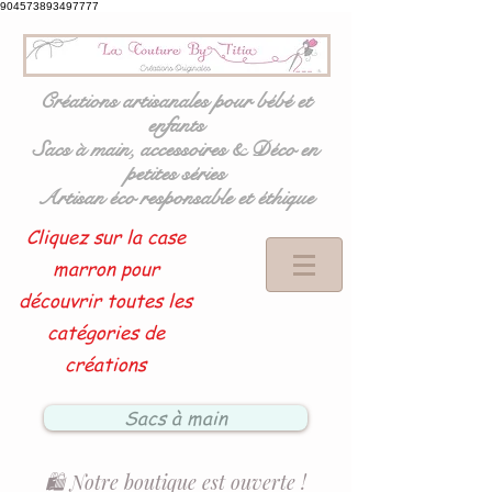
904573893497777
Créations artisanales pour bébé et
enfants
Sacs à main, accessoires & Déco en
petites séries
Artisan éco responsable et éthique
Cliquez sur la case
marron pour
découvrir toutes les
catégories de
créations
Sacs à main
🛍️ Notre boutique est ouverte !