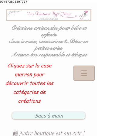
904573893497777
Créations artisanales pour bébé et
enfants
Sacs à main, accessoires & Déco en
petites séries
Artisan éco responsable et éthique
Cliquez sur la case
marron pour
découvrir toutes les
catégories de
créations
Sacs à main
🛍️ Notre boutique est ouverte !