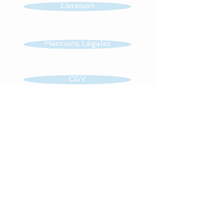
entièrement réalisés en
Livraison
coton Bio (Made in France)
pour en faire un vrai nid
douillé et confortable.
Mentions Légales
Pour le confort et le bien
CGV
être de bébé,la gigoteuse
est entièrement doublée de
ouatine ce qui lui donne un
Contact
moelleux idéal.
Cette turbulette gigoteuse
se ferme à l’aide d’une
Retrouvez toute mon actualité
fermeture éclair et de
sur
pressions (sur les épaules)
pour un grand confort
d'utilisation.