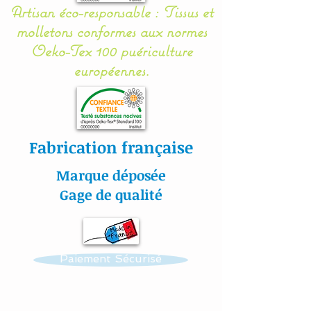
Artisan éco-responsable : Tissus et
coton, les coussins sont
molletons conformes aux normes
molletonnés et doublés
Oeko-Tex 100 puériculture
(100 % ouatine
européennes.
Hypoallergénique) se qui
assurent une sécurité, une
douceur et un moelleux à
votre bébé.
Fabrication française
Chaque coussin se noue
Marque déposée
facilement aux barreaux du
Gage de qualité
lit grâce à 2 petits rubans
en sergé de coton.
Paiement Sécurisé
Gigoteuse :
Nos modèles de turbulette,
gigoteuse sont