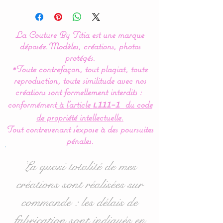
Modèle original créé par La
Couture By Titia
La Couture By Titia est une marque
Tour de lit :
déposée.
Modèles, créations, photos
Ce tour de Lit est composé
protégés.
*Toute contrefaçon, tout plagiat, toute
de 5 coussins en forme de
reproduction, toute similitude avec nos
nuages pour une déco de
créations sont formellement interdits :
chambre tout en douceur.
conformément
à l’article
du code
L111-1
de propriété intellectuelle.
Dimensions :
Tout contrevenant s'expose à des poursuites
- 1 pour la tête de lit en
pénales.
60cm de large x 32 cm
haut environ
La quasi totalité de mes
- 4 pour pour les côtés en
créations sont réalisées sur
40cm de large x 27cm haut
commande : les délais de
environ
fabrication sont indiqués en