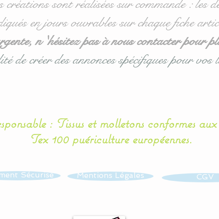
s créations sont réalisées sur commande : les dé
diqués en jours ouvrables sur chaque fiche artic
ente, n 'hésitez pas à nous contacter pour pl
ité de créer des annonces spécifiques pour vos l
esponsable : Tissus et molletons conformes au
Tex 100 puériculture européennes.
ment Sécurisé
Mentions Légales
CGV