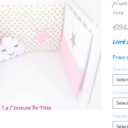
plum
rose
€84
Livré 
Frais 
Size of 
Selec
Customi
Selec
Matchin
Selec