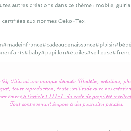
utes autres créations dans ce thème : mobile, guirlan
 certifiées aux normes Oeko-Tex.
ain#madeinfrance#cadeaudenaissance#plaisir#bébé
onenfants#baby#papillon#étoiles#veilleuse#frenc
By Titia est une marque déposée.
Modèles, créations, pho
iat, toute reproduction, toute similitude avec nos création
ormément
à l’article
du code de propriété intellect
L111-1
Tout contrevenant s'expose à des poursuites pénales.