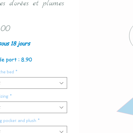
es dorées et plumes
Price
.00
sous 18 jours
de port : 8.90
the bed
*
t
zing
*
t
g pocket and plush
*
t