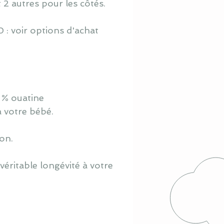
t 2 autres pour les côtés.
 : voir options d'achat
 % ouatine
à votre bébé.
ton.
éritable longévité à votre