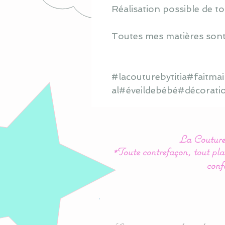
Réalisation possible de to
Toutes mes matières sont
#lacouturebytitia#faitm
al#éveildebébé#décorati
La Couture 
*Toute contrefaçon, tout plag
conf