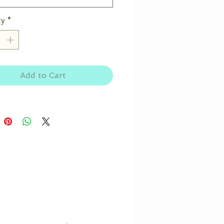
ty
*
Add to Cart