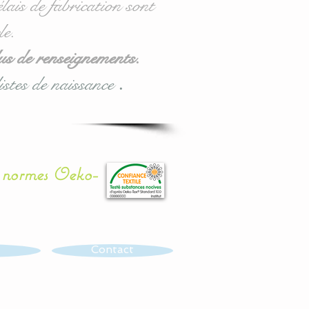
lais de fabrication sont
le.
us de renseignements.
istes de naissance
.
x normes Oeko-
Contact