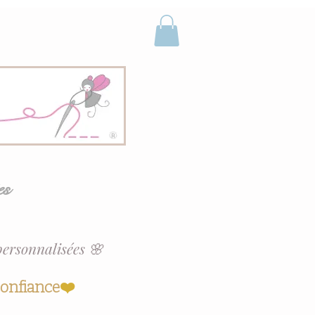
es
personnalisées 🌸
confiance
❤️