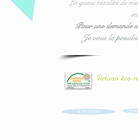
La quasi totalité de me
in
Pour une demande urg
Je vous la possibil
Artisan éco-r
Paie
Livraison