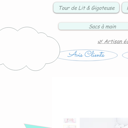
Tour de Lit & Gigoteuse
Sacs à main
🌿 Artisan é
Avis Clients