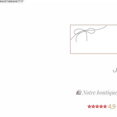
904573893497777
S
🛍️ Notre boutique
⭐⭐⭐⭐⭐
4,9