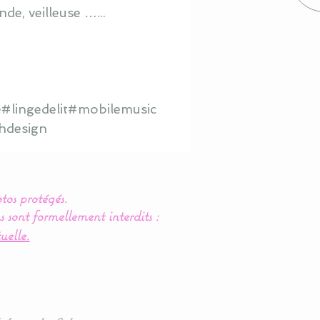
de, veilleuse …...
#lingedelit#mobilemusic
hdesign
tos protégés.
s sont formellement interdits :
uelle.