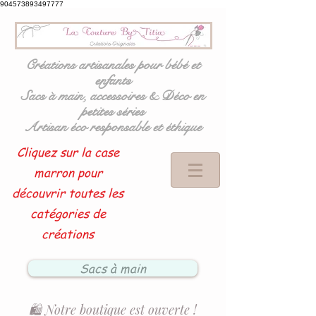
904573893497777
Créations artisanales pour bébé et
enfants
Sacs à main, accessoires & Déco en
petites séries
Artisan éco responsable et éthique
Cliquez sur la case
marron pour
découvrir toutes les
catégories de
créations
Sacs à main
🛍️ Notre boutique est ouverte !