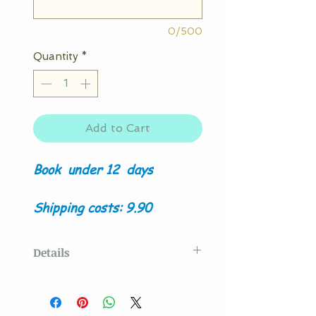
0/500
Quantity
*
Add to Cart
Book
under 12
days
Shipping costs: 9.90
Details
Original model created
by
La Couture By Titia