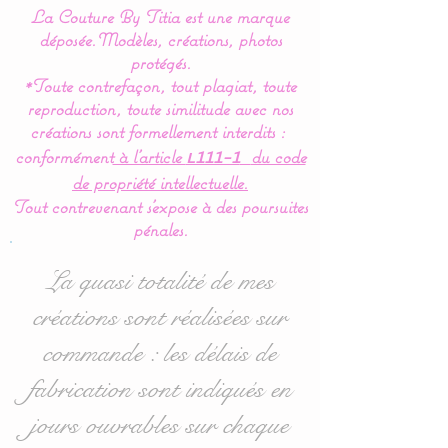
La Couture By Titia est une marque
déposée.
Modèles, créations, photos
Our playpen range, play
protégés.
*Toute contrefaçon, tout plagiat, toute
mat is made of
reproduction, toute similitude avec nos
hypoallergenic cotton to
créations sont formellement interdits :
Oeko Tex 100 standards.
conformément
à l’article
du code
L111-1
de propriété intellectuelle.
For the comfort and well-
Tout contrevenant s'expose à des poursuites
being of baby, our playpen
pénales.
mats are fully lined with
fleece which gives a certain
La quasi totalité de mes
thickness for softness and
créations sont réalisées sur
incomparable comfort.
commande : les délais de
The back of our models
are 100% thick gray cotton
fabrication sont indiqués en
to reduce the messy side
jours ouvrables sur chaque
and thus preserve the play