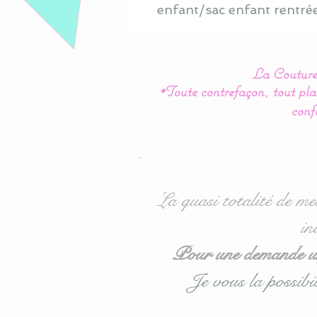
enfant/sac enfant rentré
La Couture 
*Toute contrefaçon, tout plag
conf
La quasi totalité de me
in
Pour une demande urg
Je vous la possibil