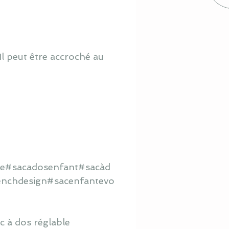
 Il peut être accroché au
le
#
sacadosenfant
#
sacàd
enchdesign#
sacenfantevo
c à dos réglable