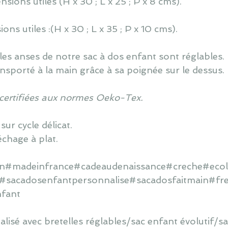
sions utiles (H x 30 ; L x 25 ; P x 8 cms).
ns utiles :(H x 30 ; L x 35 ; P x 10 cms).
: les anses de notre sac à dos enfant sont réglables.
nsporté à la main grâce à sa poignée sur le dessus.
 certifiées aux normes Oeko-Tex.
ur cycle délicat.
échage à plat.
ain#madeinfrance#cadeaudenaissance#
creche
#
eco
#
sacadosenfantpersonnalise
#
sacadosfaitmain
#fr
nfant
lisé avec bretelles réglables/sac enfant évolutif/sa