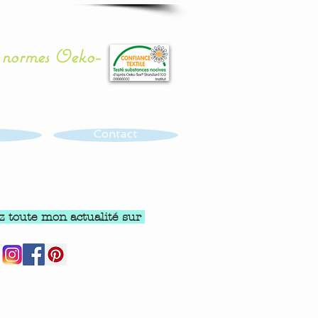
x normes Oeko-
Contact
z toute mon actualité sur