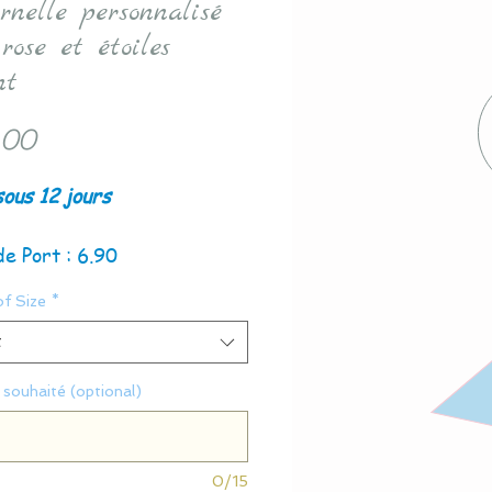
rnelle personnalisé
 rose et étoiles
nt
Price
.00
sous 12 jours
de Port : 6.90
of Size
*
t
souhaité (optional)
0/15