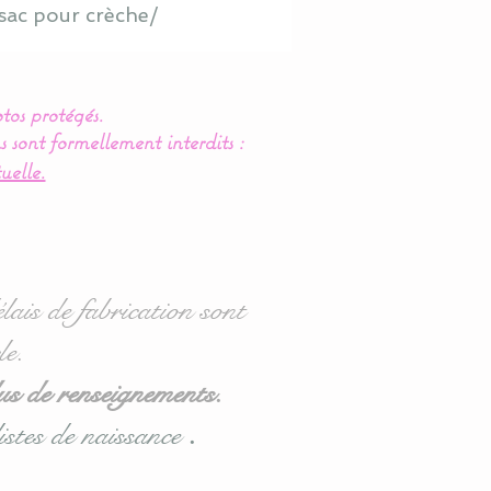
sac pour crèche/
tos protégés.
s sont formellement interdits :
uelle.
lais de fabrication sont
le.
us de renseignements.
istes de naissance
.