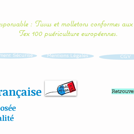
esponsable : Tissus et molletons conformes au
Tex 100 puériculture européennes.
ment Sécurisé
Mentions Légales
CGV
rançaise
Retrouve
osée
lité