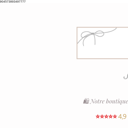
904573893497777
S
🛍️ Notre boutique
⭐⭐⭐⭐⭐
4,9