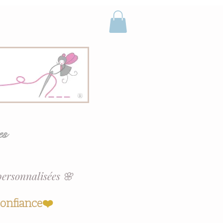
es
personnalisées 🌸
confiance
❤️