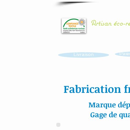
Artisan éco-r
Paie
Livraison
Fabrication f
Marque dép
Gage de qua