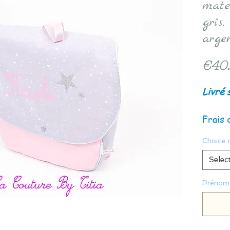
mate
gris,
arge
€40
Livré 
Frais 
Choice 
Selec
Prénom 