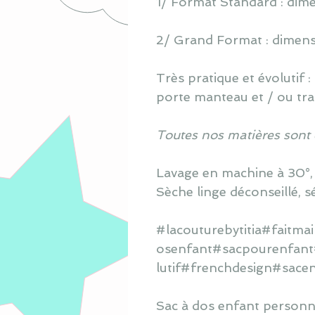
1/ Format Standard : dimen
2/ Grand Format : dimensio
Très pratique et évolutif 
porte manteau et / ou tra
Toutes nos matières sont
Lavage en machine à 30°, s
Sèche linge déconseillé, s
#lacouturebytitia#faitm
osenfant
#
sacpourenfant
lutif
#frenchdesign#
sace
Sac à dos enfant personna