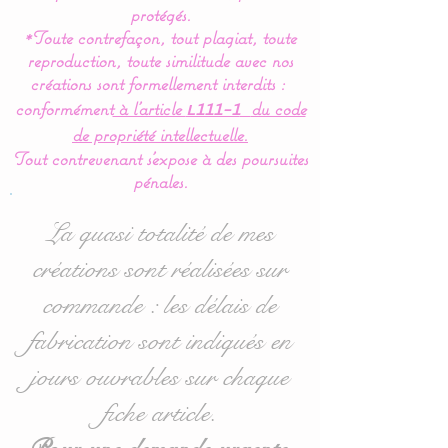
d'ange sont entièrement
protégés.
*Toute contrefaçon, tout plagiat, toute
réalisés en coton (Made in
reproduction, toute similitude avec nos
France) pour en faire un
créations sont formellement interdits :
vrai nid douillé et
conformément
à l’article
du code
L111-1
confortable.
de propriété intellectuelle.
Tout contrevenant s'expose à des poursuites
Pour le confort et le bien
pénales.
être de bébé,la gigoteuse
est entièrement doublée de
La quasi totalité de mes
ouatine ce qui lui donne un
créations sont réalisées sur
moelleux idéal.
commande : les délais de
Ce nid d'ange se ferme à
fabrication sont indiqués en
l’aide d'une grande
jours ouvrables sur chaque
fermeture éclair pour un
fiche article.
grand confort d'utilisation.