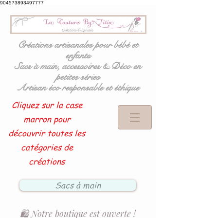
904573893497777
Créations artisanales pour bébé et
enfants
Sacs à main, accessoires & Déco en
petites séries
Artisan éco responsable et éthique
Cliquez sur la case
marron pour
découvrir toutes les
catégories de
créations
Sacs à main
🛍️ Notre boutique est ouverte !