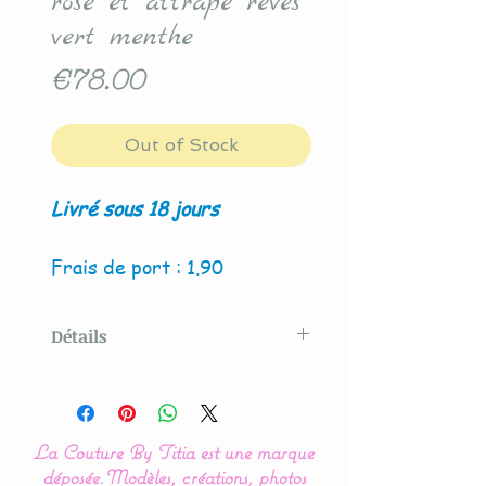
rose et attrape rêves
vert menthe
Price
€78.00
Out of Stock
Livré sous 18 jours
Frais de port : 1.90
Détails
Modèle crée par La Couture
By Titia
La Couture By Titia est une marque
Nos modèles de nids
déposée.
Modèles, créations, photos