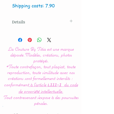
Shipping costs: 7.90
Details
Model created
by La
Couture By Titia
La Couture By Titia est une marque
The presence of bright
déposée.
Modèles, créations, photos
colors and simple
protégés.
*Toute contrefaçon, tout plagiat, toute
geometric shapes allows
reproduction, toute similitude avec nos
baby to clearly discern
créations sont formellement interdits :
them and thus facilitates
conformément
à l’article
du code
L111-1
his learning.
de propriété intellectuelle.
Tout contrevenant s'expose à des poursuites
Height : 60 cms : the
pénales.
suspension arm must be