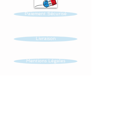
Paiement Sécurisé
In the middle of the
support hangs a cotton
cloud as well.
Livraison
Possibility of making other
patterns : butterflies and /
or owls, stars .........
Mentions Légales
Dimensions of the
CGV
pendant light: about 10
cms
Contact
- star
- moon
- cloud