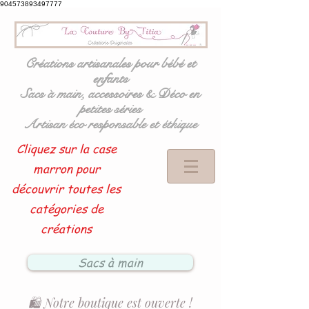
904573893497777
Créations artisanales pour bébé et
enfants
Sacs à main, accessoires & Déco en
petites séries
Artisan éco responsable et éthique
Cliquez sur la case
marron pour
découvrir toutes les
catégories de
créations
Sacs à main
🛍️ Notre boutique est ouverte !