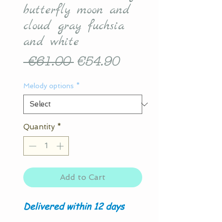
butterfly moon and
cloud gray fuchsia
and white
Regular
Sale
 €61.00 
€54.90
Price
Price
Melody options
*
Quantity
*
Add to Cart
Delivered within 12 days