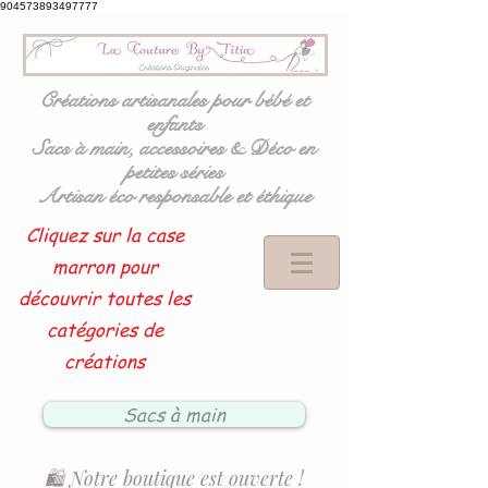
904573893497777
Créations artisanales pour bébé et
enfants
Sacs à main, accessoires & Déco en
petites séries
Artisan éco responsable et éthique
Cliquez sur la case
marron pour
découvrir toutes les
catégories de
créations
Sacs à main
🛍️ Notre boutique est ouverte !