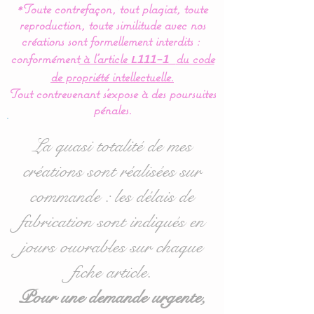
*Toute contrefaçon, tout plagiat, toute
vives et formes
reproduction, toute similitude avec nos
géométriques simples
créations sont formellement interdits :
permet à bébé de bien les
conformément
à l’article
du code
L111-1
discernées et facilite ainsi
de propriété intellectuelle.
son apprentissage.
Tout contrevenant s'expose à des poursuites
pénales.
Hauteur : 60 cms : le bras
de suspension doit être
La quasi totalité de mes
assez haut pour que bébé
créations sont réalisées sur
ne puisse attraper et faire
commande : les délais de
tomber le mobile.
La potence est en résine
fabrication sont indiqués en
ABS blanche.
jours ouvrables sur chaque
fiche article.
Le mobile est livré complet
Pour une demande urgente,
avec le support prêt à être