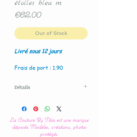
étoiles bleu m
Price
€62.00
Out of Stock
Livré sous 12 jours
Frais de port : 1.90
Détails
Modèle créé par La Couture
By Titia
La Couture By Titia est une marque
déposée.
Modèles, créations, photos
La présence de couleur
protégés.