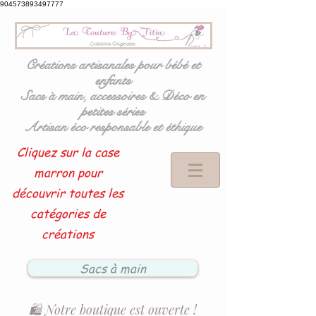
904573893497777
Créations artisanales pour bébé et
enfants
Sacs à main, accessoires & Déco en
petites séries
Artisan éco responsable et éthique
Cliquez sur la case
marron pour
découvrir toutes les
catégories de
créations
Sacs à main
🛍️ Notre boutique est ouverte !