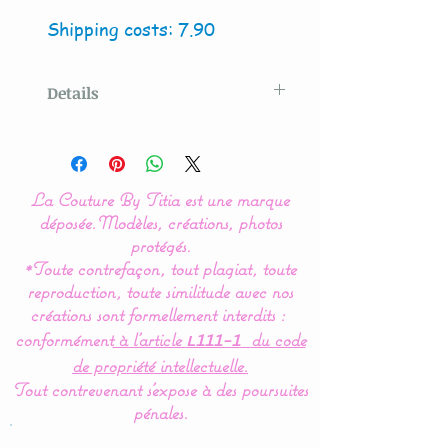
Shipping costs: 7.90
Details
Model created
by La
Couture By Titia
La Couture By Titia est une marque
déposée.
Modèles, créations, photos
The presence of bright
protégés.
*Toute contrefaçon, tout plagiat, toute
colors and simple
reproduction, toute similitude avec nos
geometric shapes allows
créations sont formellement interdits :
baby to clearly discern
conformément
à l’article
du code
L111-1
them and thus facilitates
de propriété intellectuelle.
his learning.
Tout contrevenant s'expose à des poursuites
pénales.
Height : 60 cms : the