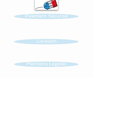
- 4 pendant lights with 2
stars and 2 koalas.
Paiement Sécurisé
In the middle of the
support hangs a cotton
cloud as well.
Livraison
Possibility of making other
patterns : butterflies and /
Mentions Légales
or owls, stars .........
CGV
Dimensions of the
pendant light: about 10
cms
Contact
- star
- moon