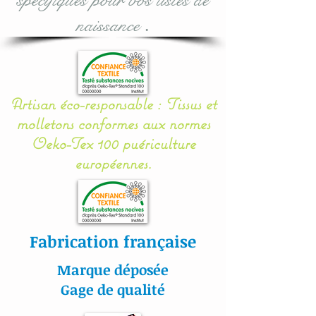
naissance
.
A music box (with 12
lullabies with On / Off
button) is also available in
options (works with 2 LR
Artisan éco-responsable : Tissus et
6 batteries, not included):
molletons conformes aux normes
to be validated during your
Oeko-Tex 100 puériculture
purchase.
européennes.
The suspensions are made
of cotton (100%) and
padded.
Fabrication française
This baby musical mobile is
Marque déposée
made up of :
Gage de qualité