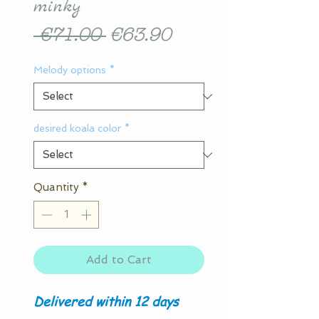
minky
Regular
Sale
 €71.00 
€63.90
Price
Price
Melody options
*
desired koala color
*
Quantity
*
Add to Cart
Delivered within 12 days