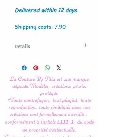
Delivered within 12 days
Shipping costs: 7.90
Details
Model created
by La
Couture By Titia
La Couture By Titia est une marque
déposée.
Modèles, créations, photos
The presence of bright
protégés.
*Toute contrefaçon, tout plagiat, toute
colors and simple
reproduction, toute similitude avec nos
geometric shapes allows
créations sont formellement interdits :
baby to clearly discern
conformément
à l’article
du code
L111-1
them and thus facilitates
de propriété intellectuelle.
his learning.
Tout contrevenant s'expose à des poursuites