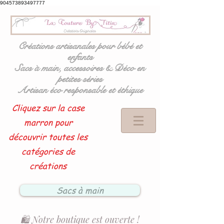
904573893497777
Créations artisanales pour bébé et
enfants
Sacs à main, accessoires & Déco en
petites séries
Artisan éco responsable et éthique
Cliquez sur la case
marron pour
découvrir toutes les
catégories de
créations
Sacs à main
🛍️ Notre boutique est ouverte !