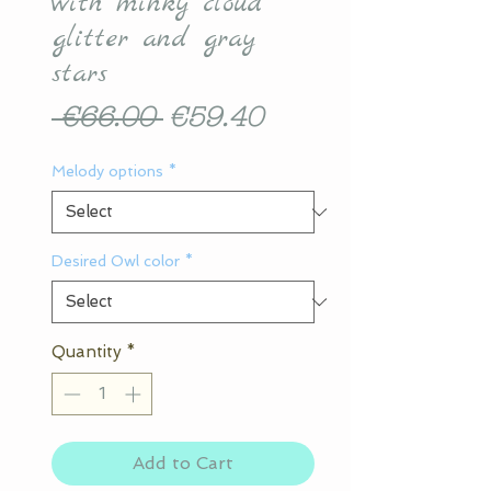
with minky cloud
glitter and gray
stars
Regular
Sale
 €66.00 
€59.40
Price
Price
Melody options
*
Desired Owl color
*
Quantity
*
Add to Cart