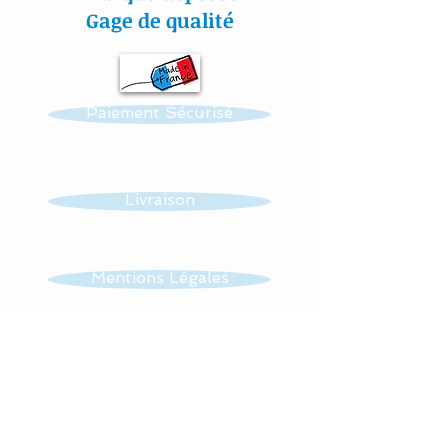
made up of :
Gage de qualité
- 4 pendant lights with 2
stars and 2 moons
Paiement Sécurisé
In the middle of the
support hangs a cotton
cloud as well.
Livraison
Possibility of making other
patterns : butterflies and /
Mentions Légales
or owls, stars .........
CGV
Dimensions of the
pendant light: about 10
cms
Contact