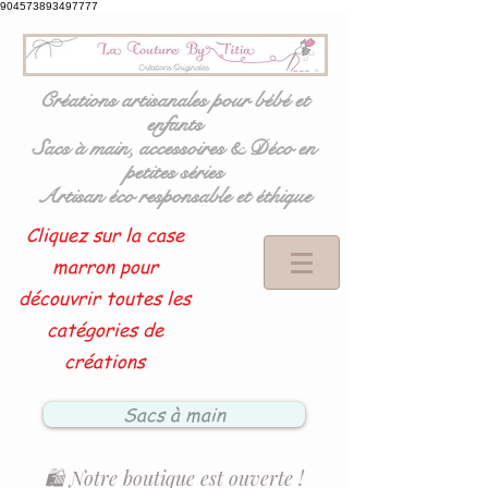
904573893497777
Créations artisanales pour bébé et
enfants
Sacs à main, accessoires & Déco en
petites séries
Artisan éco responsable et éthique
Cliquez sur la case
marron pour
découvrir toutes les
catégories de
créations
Sacs à main
🛍️ Notre boutique est ouverte !