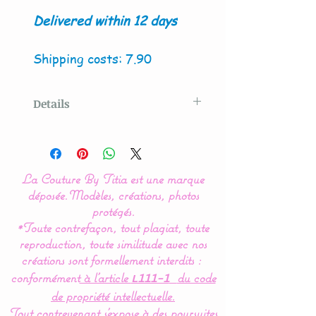
Delivered within 12 days
Shipping costs: 7.90
Details
Model created
by La
Couture By Titia
La Couture By Titia est une marque
déposée.
Modèles, créations, photos
The presence of bright
protégés.
*Toute contrefaçon, tout plagiat, toute
colors and simple
reproduction, toute similitude avec nos
geometric shapes allows
créations sont formellement interdits :
baby to clearly discern
conformément
à l’article
du code
L111-1
them and thus facilitates
de propriété intellectuelle.
his learning.
Tout contrevenant s'expose à des poursuites