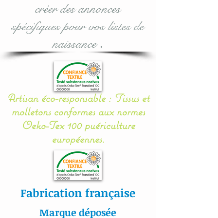
créer des annonces
Option:
spécifiques pour vos listes de
naissance
.
A music box (with 12
lullabies with On / Off
button) is also available in
options (works with 2 LR
Artisan éco-responsable : Tissus et
6 batteries, not included):
molletons conformes aux normes
to be validated during your
Oeko-Tex 100 puériculture
purchase.
européennes.
The suspensions are made
of cotton (100%) and
padded.
Fabrication française
This baby musical mobile is
Marque déposée