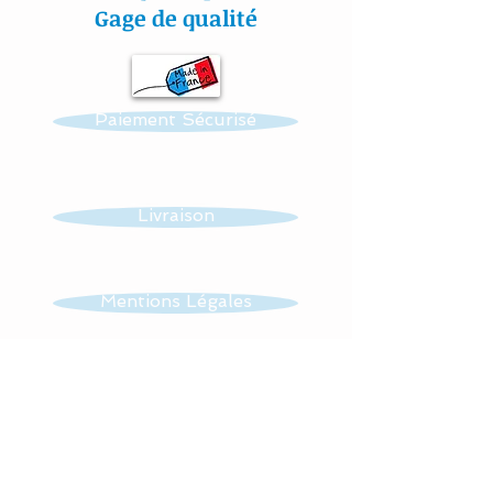
made up of :
Gage de qualité
- 4 pendant lights with 2
stars and 2 moons
Paiement Sécurisé
In the middle of the
support hangs a cotton
cloud as well.
Livraison
Possibility of making other
patterns : butterflies and /
Mentions Légales
or owls, stars .........
CGV
Dimensions of the
pendant light: about 10
cms
Contact