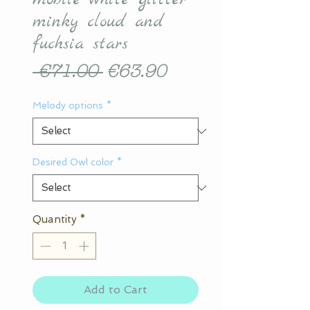
minky cloud and
fuchsia stars
Regular
Sale
 €71.00 
€63.90
Price
Price
Melody options
*
Desired Owl color
*
Quantity
*
Add to Cart