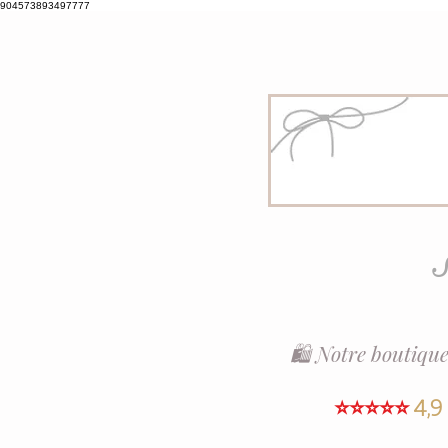
904573893497777
S
🛍️ Notre boutique
⭐⭐⭐⭐⭐
4,9