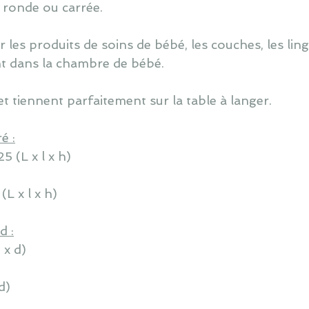
: ronde ou carrée.
 les produits de soins de bébé, les couches, les linge
nt dans la chambre de bébé.
et tiennent parfaitement sur la table à langer.
é :
5 (L x l x h)
(L x l x h)
d :
 x d)
d)