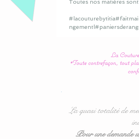
Toutes nos matières sont
#lacouturebytitia#faitm
ngementl#paniersderang
La Couture 
*Toute contrefaçon, tout plag
conf
La quasi totalité de me
in
Pour une demande urg