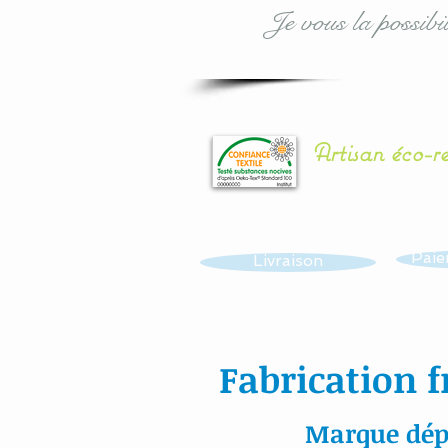
Je vous la possibil
Artisan éco-r
Paie
Livraison
Fabrication f
Marque dép