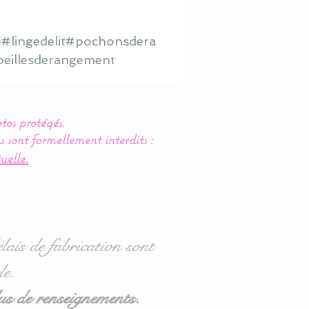
é#lingedelit#pochonsdera
eillesderangement
tos protégés.
s sont formellement interdits :
uelle.
lais de fabrication sont
le.
us de renseignements.