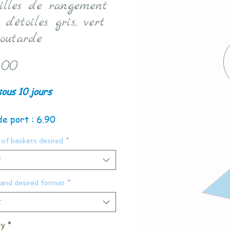
eilles de rangement
 d'étoiles gris, vert
outarde
Price
.00
sous 10 jours
de port : 6.90
of baskets desired
*
t
 and desired format
*
t
ty
*