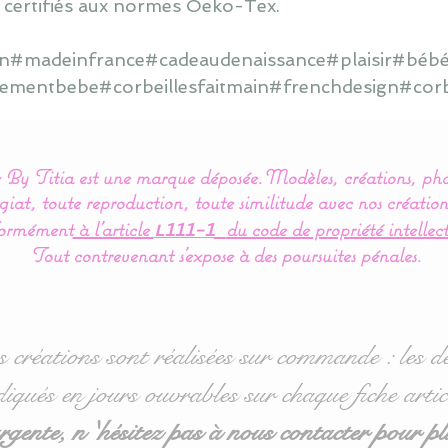
 certifiés aux normes Oeko-Tex.
ain#madeinfrance#cadeaudenaissance#plaisir#béb
ementbebe#corbeillesfaitmain#frenchdesign#corb
By Titia est une marque déposée.
Modèles, créations, pho
iat, toute reproduction, toute similitude avec nos création
ormément
à l’article
du code de propriété intellect
L111-1
Tout contrevenant s'expose à des poursuites pénales.
s créations sont réalisées sur commande : les dé
diqués en jours ouvrables sur chaque fiche artic
ente, n 'hésitez pas à nous contacter pour pl