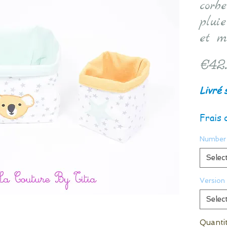
corb
pluie
et m
€42
Livré 
Frais 
Number 
Selec
Version
Selec
Quanti