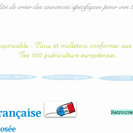
ité de créer des annonces spécifiques pour vos l
esponsable : Tissus et molletons conformes au
Tex 100 puériculture européennes.
ment Sécurisé
Mentions Légales
CGV
rançaise
Retrouve
osée