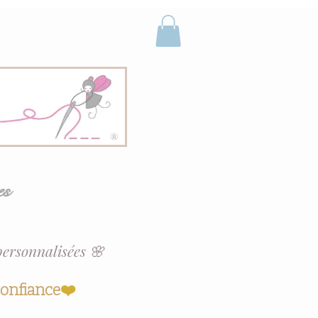
es
personnalisées 🌸
confiance
❤️