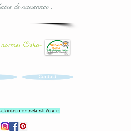
istes de naissance
.
x normes Oeko-
Contact
z toute mon actualité sur