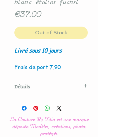
blanc étoiles fuchsi
Price
€37.00
Out of Stock
Livré sous 10 jours
Frais de port 7.90
Détails
Modèle crée par La Couture
By Titia
La Couture By Titia est une marque
Lot de 2 panières ou
déposée.
Modèles, créations, photos
corbeilles de rangement
protégés.