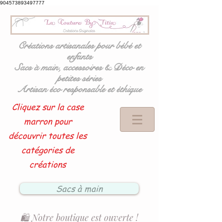
904573893497777
Créations artisanales pour bébé et
enfants
Sacs à main, accessoires & Déco en
petites séries
Artisan éco responsable et éthique
Cliquez sur la case
marron pour
découvrir toutes les
catégories de
créations
Sacs à main
🛍️ Notre boutique est ouverte !