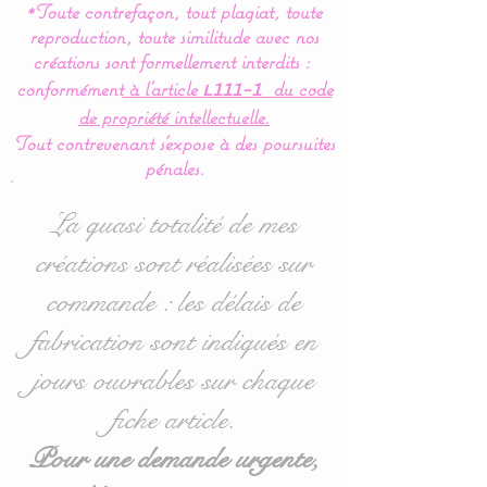
*Toute contrefaçon, tout plagiat, toute
reproduction, toute similitude avec nos
Très pratique, pour ranger
créations sont formellement interdits :
les produits de soins de
conformément
à l’article
du code
L111-1
bébé, les couches, les
de propriété intellectuelle.
lingettes et les cotons, elles
Tout contrevenant s'expose à des poursuites
s'intégreront parfaitement
pénales.
dans la chambre de bébé.
La quasi totalité de mes
Dimensions :
créations sont réalisées sur
Grand modèle : 25 x 25 x
commande : les délais de
25 (L x l x h)
fabrication sont indiqués en
Petit modèle : 15 x 15 x 20
jours ouvrables sur chaque
(L x l x h)
fiche article.
Possibilité de commander
Pour une demande urgente,
une corbeille (petite et/ou