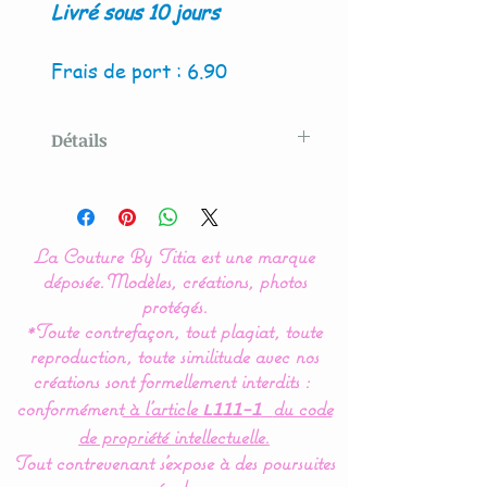
Livré sous 10 jours
Frais de port : 6.90
Détails
Modèle crée par La Couture
By Titia
La Couture By Titia est une marque
Lot de 2 panières, pochons
déposée.
Modèles, créations, photos
ou corbeilles de
protégés.
*Toute contrefaçon, tout plagiat, toute
rangement.
reproduction, toute similitude avec nos
créations sont formellement interdits :
Disponible en 2 versions :
conformément
à l’article
du code
L111-1
ronde ou carrée.
de propriété intellectuelle.
Tout contrevenant s'expose à des poursuites
Très pratique, pour ranger