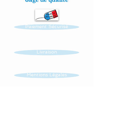
cousu mains » et non
thermo-collés ce qui
assure une véritable
Paiement Sécurisé
longévité à votre création.
Toutes nos confections
sont personnalisables :
Livraison
prénom, couleur et thème.
Réalisation possible de
Mentions Légales
toutes autres créations
dans ce thème : mobile,
CGV
guirlande, veilleuse …...
Tissus : 100 % coton.
Contact
Lavage en machine à 30°,