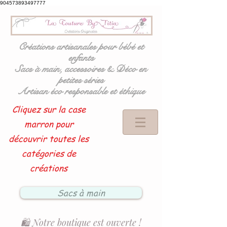
904573893497777
Créations artisanales pour bébé et
enfants
Sacs à main, accessoires & Déco en
petites séries
Artisan éco responsable et éthique
Cliquez sur la case
marron pour
découvrir toutes les
catégories de
créations
Sacs à main
🛍️ Notre boutique est ouverte !