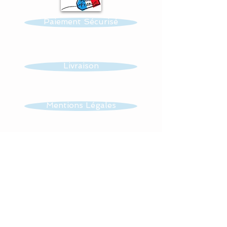
assure une véritable
Paiement Sécurisé
longévité à votre création.
Toutes nos confections
sont personnalisables :
Livraison
prénom, couleur et thème.
Réalisation possible de
Mentions Légales
toutes autres créations
dans ce thème : mobile,
CGV
guirlande, veilleuse …...
Tissus : 100 % coton.
Contact
Lavage en machine à 30°,
sur cycle délicat.