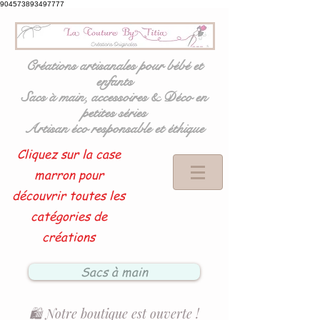
904573893497777
Créations artisanales pour bébé et
enfants
Sacs à main, accessoires & Déco en
petites séries
Artisan éco responsable et éthique
Cliquez sur la case
marron pour
découvrir toutes les
catégories de
créations
Sacs à main
🛍️ Notre boutique est ouverte !