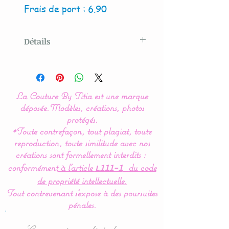
Frais de port : 6.90
Détails
Modèle crée par La Couture
By Titia
La Couture By Titia est une marque
Lot de 2 panières, pochons
déposée.
Modèles, créations, photos
ou corbeilles de
protégés.
*Toute contrefaçon, tout plagiat, toute
rangement.
reproduction, toute similitude avec nos
créations sont formellement interdits :
Disponible en 2 versions :
conformément
à l’article
du code
L111-1
ronde ou carrée.
de propriété intellectuelle.
Tout contrevenant s'expose à des poursuites
Très pratique, pour ranger
pénales.
les produits de soins de
bébé, les couches, les