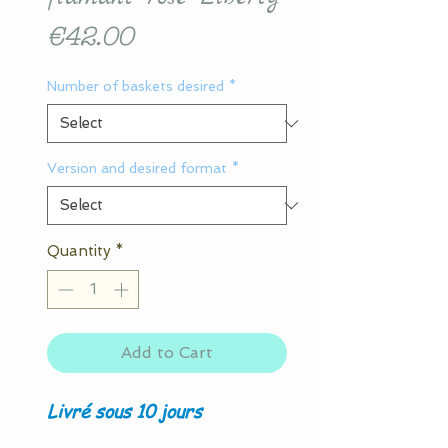
Price
€42.00
Number of baskets desired
*
Version and desired format
*
Quantity
*
Add to Cart
Livré sous 10 jours