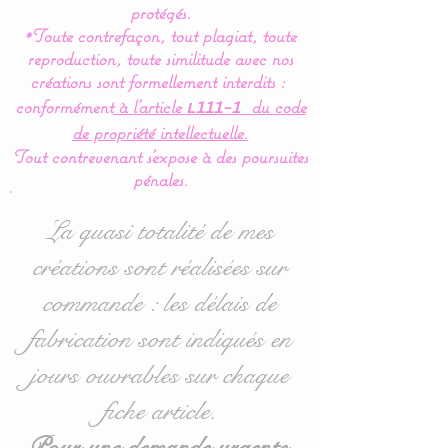
langer est indispensable
protégés.
*Toute contrefaçon, tout plagiat, toute
pour la protection de votre
reproduction, toute similitude avec nos
tapis à langer et le confort
créations sont formellement interdits :
de bébé.
conformément
à l’article
du code
L111-1
de propriété intellectuelle.
Créé entièrement en coton
Tout contrevenant s'expose à des poursuites
avec le lange amovible en
pénales.
éponge, pour facilité le
lavage.
La quasi totalité de mes
créations sont réalisées sur
Livré avec un lange en
commande : les délais de
éponge.
Celui ci est maintenu par 4
fabrication sont indiqués en
pressions, très pratique
jours ouvrables sur chaque
pour la mise en place.
fiche article.
Cette housse de matelas à
Pour une demande urgente,