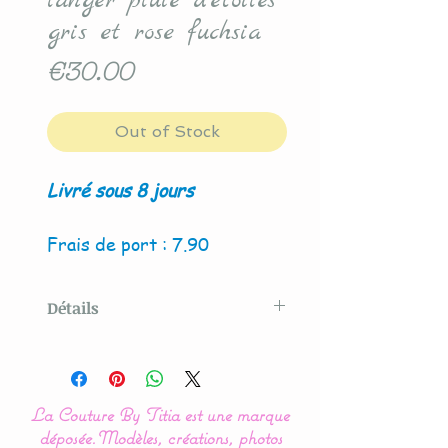
langer pluie d'étoiles
gris et rose fuchsia
Price
€30.00
Out of Stock
Livré sous 8 jours
Frais de port : 7.90
Détails
Modèle créé par La Couture
By Titia
La Couture By Titia est une marque
La housse de matelas à
déposée.
Modèles, créations, photos