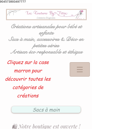
904573893497777
Créations artisanales pour bébé et
enfants
Sacs à main, accessoires & Déco en
petites séries
Artisan éco responsable et éthique
Cliquez sur la case
marron pour
découvrir toutes les
catégories de
créations
Sacs à main
🛍️ Notre boutique est ouverte !