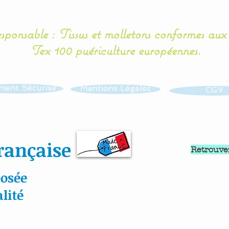
esponsable : Tissus et molletons conformes au
Tex 100 puériculture européennes.
ment Sécurisé
Mentions Légales
CGV
rançaise
Retrouve
osée
lité