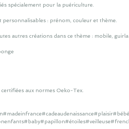
iés spécialement pour la puériculture.
 personnalisables : prénom, couleur et thème.
utes autres créations dans ce thème : mobile, guirlan
éponge
 certifiées aux normes Oeko-Tex.
ain#madeinfrance#cadeaudenaissance#plaisir#bébé
onenfants#baby#papillon#étoiles#veilleuse#frenc