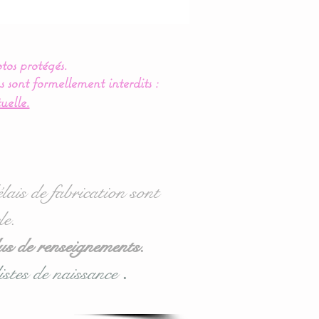
tos protégés.
s sont formellement interdits :
uelle.
lais de fabrication sont
le.
us de renseignements.
istes de naissance
.