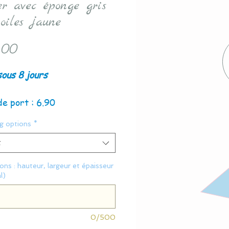
er avec éponge gris
toiles jaune
Price
.00
sous 8 jours
de port : 6.90
g options
*
t
ns : hauteur, largeur et épaisseur
l)
0/500