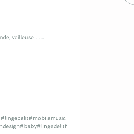
de, veilleuse …...
#lingedelit#mobilemusic
hdesign#baby#lingedelitf