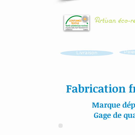
Artisan éco-r
Paie
Livraison
Fabrication f
Marque dép
Gage de qua