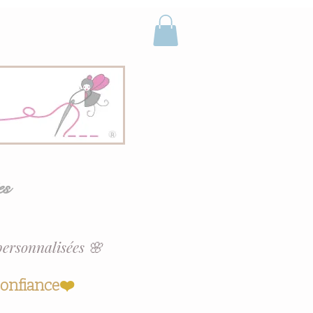
es
personnalisées 🌸
confiance
❤️