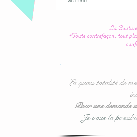
aitmain
La Couture 
*Toute contrefaçon, tout plag
conf
La quasi totalité de me
in
Pour une demande urg
Je vous la possibil