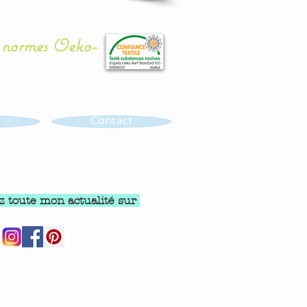
x normes Oeko-
Contact
z toute mon actualité sur