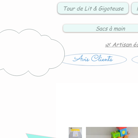
Tour de Lit & Gigoteuse
Sacs à main
🌿 Artisan é
Avis Clients