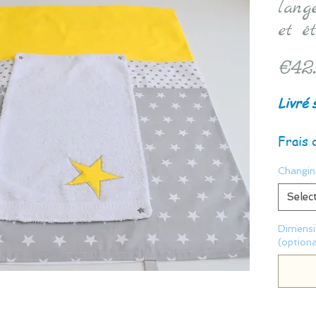
lang
et é
€42
Livré 
Frais 
Changin
Selec
Dimensio
(optiona