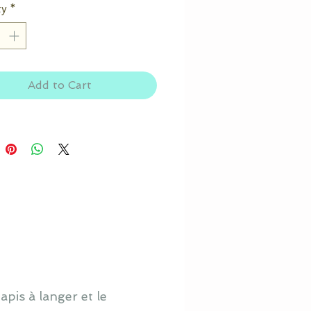
ty
*
Add to Cart
pis à langer et le