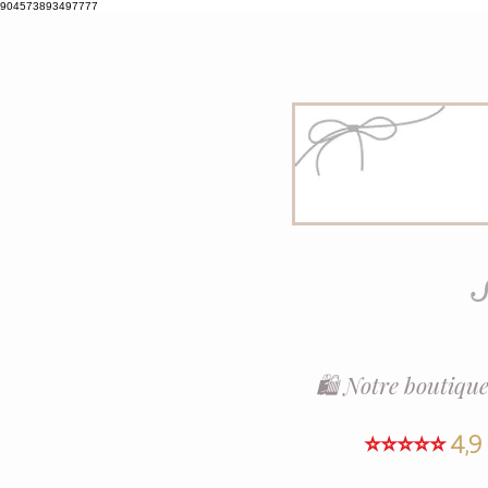
904573893497777
S
🛍️ Notre boutique
⭐⭐⭐⭐⭐
4,9