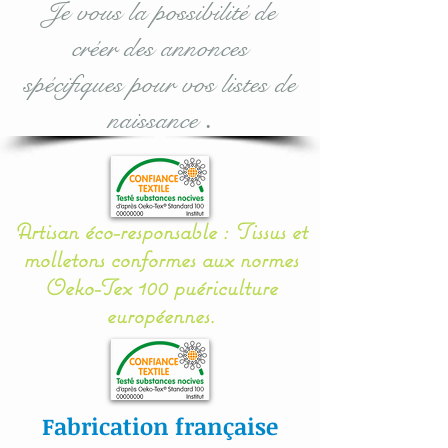
Je vous la possibilité de
supplémentaires assortis :
créer des annonces
voir dans les options
d'achat lors de votre
spécifiques pour vos listes de
commande.
naissance
.
Taille utile : 70 x 50 et
épaisseur à me donner en
commentaire lors de la
Artisan éco-responsable : Tissus et
validation.
molletons conformes aux normes
Oeko-Tex 100 puériculture
Mes appliqués sont «
européennes.
cousu mains » et non
thermo- collés ce qui
assure une véritable
longévité à votre article.
Fabrication française