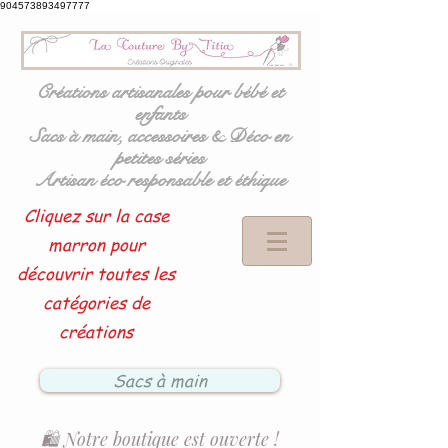
904573893497777
Créations artisanales pour bébé et
enfants
Sacs à main, accessoires & Déco en
petites séries
Artisan éco responsable et éthique
Cliquez sur la case
marron pour
découvrir toutes les
catégories de
créations
Sacs à main
🛍️ Notre boutique est ouverte !