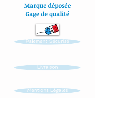
Tous nos tissus sont
Marque déposée
étudiés spécialement pour
Gage de qualité
la puériculture.
Toutes nos créations sont
Paiement Sécurisé
personnalisables : prénom,
couleur et thème.
Réalisation possible de
Livraison
toutes autres créations
dans ce thème : mobile,
guirlande, veilleuse …...
Mentions Légales
Tissus : 100 % coton et
CGV
éponge
Lavage à 30 °