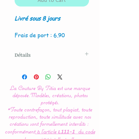
Add to Cart
Livré sous 8 jours
Frais de port : 6.90
Détails
Modèle créé par La Couture
By Titia
La Couture By Titia est une marque
La housse de matelas à
déposée.
Modèles, créations, photos
langer est indispensable
protégés.
*Toute contrefaçon, tout plagiat, toute
pour la protection de votre
reproduction, toute similitude avec nos
tapis à langer et le confort
créations sont formellement interdits :
de bébé.
conformément
à l’article
du code
L111-1