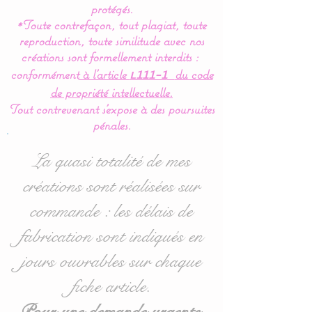
langer est indispensable
protégés.
*Toute contrefaçon, tout plagiat, toute
pour la protection de votre
reproduction, toute similitude avec nos
tapis à langer et le confort
créations sont formellement interdits :
de bébé.
conformément
à l’article
du code
L111-1
de propriété intellectuelle.
Créé entièrement en coton
Tout contrevenant s'expose à des poursuites
avec le lange amovible en
pénales.
éponge, pour facilité le
lavage.
La quasi totalité de mes
créations sont réalisées sur
Livré avec un lange en
commande : les délais de
éponge.
Celui ci est maintenu par 4
fabrication sont indiqués en
pressions, très pratique
jours ouvrables sur chaque
pour la mise en place.
fiche article.
Cette housse de matelas à
Pour une demande urgente,