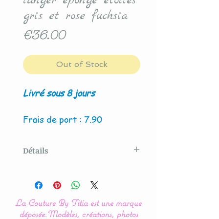
langer éponge étoiles
gris et rose fuchsia
Price
€36.00
Out of Stock
Livré sous 8 jours
Frais de port : 7.90
Détails
Modèle créé par La Couture
By Titia
La Couture By Titia est une marque
La housse de matelas à
déposée.
Modèles, créations, photos