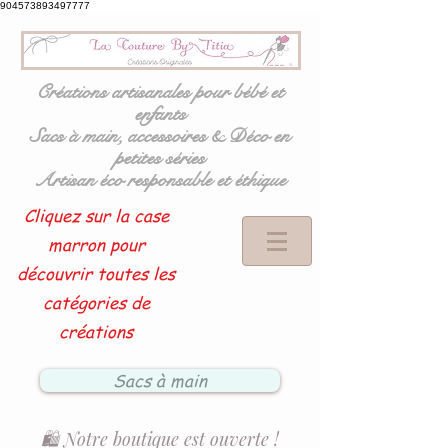
904573893497777
Créations artisanales pour bébé et
enfants
Sacs à main, accessoires & Déco en
petites séries
Artisan éco responsable et éthique
Cliquez sur la case
marron pour
découvrir toutes les
catégories de
créations
Sacs à main
🛍️ Notre boutique est ouverte !