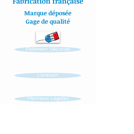
Fabrication française
Tous nos tissus sont
Marque déposée
étudiés spécialement pour
Gage de qualité
la puériculture.
Toutes nos créations sont
Paiement Sécurisé
personnalisables : prénom,
couleur et thème.
Réalisation possible de
Livraison
toutes autres créations
dans ce thème : mobile,
guirlande, veilleuse …...
Mentions Légales
Tissus : 100 % coton et
CGV
éponge