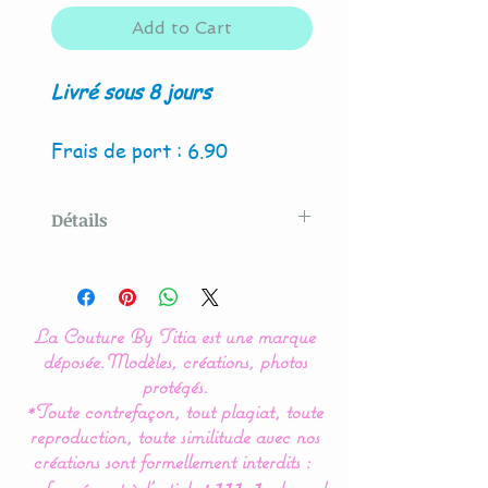
Add to Cart
Livré sous 8 jours
Frais de port : 6.90
Détails
Modèle créé par La Couture
By Titia
La Couture By Titia est une marque
La housse de matelas à
déposée.
Modèles, créations, photos
langer est indispensable
protégés.
*Toute contrefaçon, tout plagiat, toute
pour la protection de votre
reproduction, toute similitude avec nos
tapis à langer et le confort
créations sont formellement interdits :
de bébé.