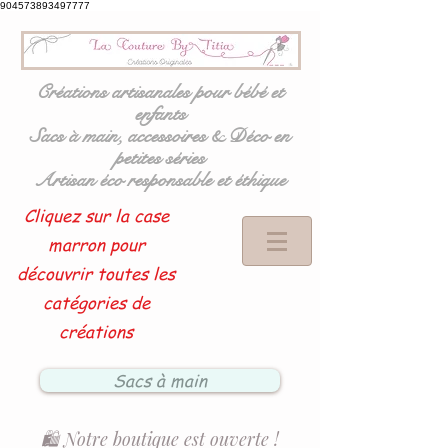
904573893497777
Créations artisanales pour bébé et
enfants
Sacs à main, accessoires & Déco en
petites séries
Artisan éco responsable et éthique
Cliquez sur la case
marron pour
découvrir toutes les
catégories de
créations
Sacs à main
🛍️ Notre boutique est ouverte !