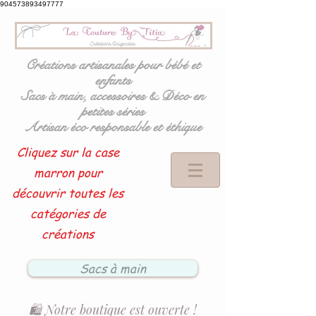
904573893497777
Créations artisanales pour bébé et
enfants
Sacs à main, accessoires & Déco en
petites séries
Artisan éco responsable et éthique
Cliquez sur la case
marron pour
découvrir toutes les
catégories de
créations
Sacs à main
🛍️ Notre boutique est ouverte !