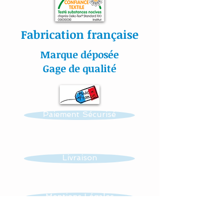
séchage à plat.
Fabrication française
Toutes nos matières sont
Marque déposée
certifiés aux normes Oeko-
Gage de qualité
Tex.
Paiement Sécurisé
#lacouturebytitia#faitmain
#madeinfrance#cadeaude
naissance#plaisir#bébé#li
ngedelit#mobilemusical#é
Livraison
veildebébé#décorationenf
ants#baby#papillon#étoil
es#veilleuse#frenchdesign
Mentions Légales
#baby#lingedelitfaitmain