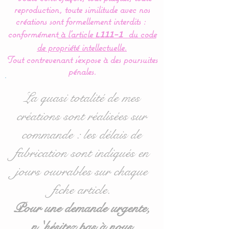
reproduction, toute similitude avec nos
prénom.
créations sont formellement interdits :
conformément
à l’article
du code
L111-1
Les lettres peuvent être
de propriété intellectuelle.
assorties à toutes mes
Tout contrevenant s'expose à des poursuites
créations : gigoteuses, tour
pénales.
de lit, plaid, panières,
doudous, nid d'ange,
La quasi totalité de mes
housse de matelas à
créations sont réalisées sur
langer....
commande : les délais de
La guirlande s'accroche
fabrication sont indiqués en
très facilement grâce au
jours ouvrables sur chaque
biais en satin et peut être
fiche article.
ajustée selon vos envies.
Pour une demande urgente,
Dimensions du motif :
n 'hésitez pas à nous