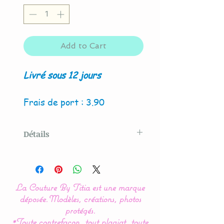
Add to Cart
Livré sous 12 jours
Frais de port : 3.90
Détails
Modèle crée par La Couture
By Titita
La Couture By Titia est une marque
Du sur mesure :
déposée.
Modèles, créations, photos
commandez le nombre de
protégés.
*Toute contrefaçon, tout plagiat, toute
lettres en fonction du