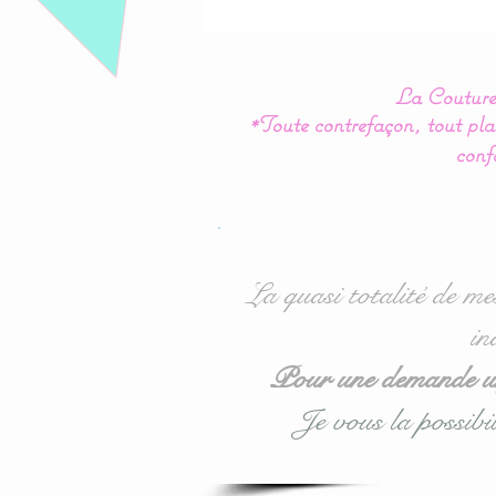
La Couture 
*Toute contrefaçon, tout plag
conf
La quasi totalité de me
in
Pour une demande urg
Je vous la possibil