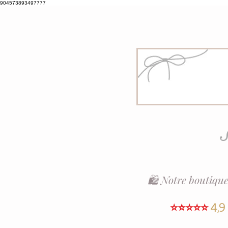
904573893497777
S
🛍️ Notre boutique
⭐⭐⭐⭐⭐
4,9