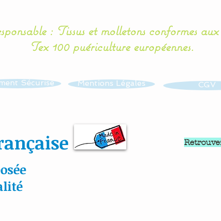
esponsable : Tissus et molletons conformes au
Tex 100 puériculture européennes.
ment Sécurisé
Mentions Légales
CGV
rançaise
Retrouve
osée
lité