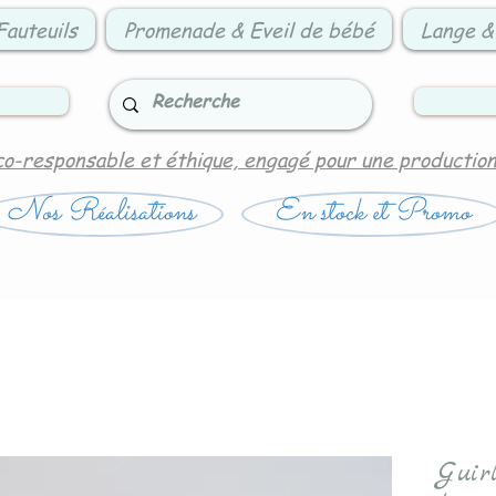
Fauteuils
Promenade & Eveil de bébé
Lange &
co-responsable et éthique, engagé pour une productio
Nos Réalisations
En stock et Promo
Guir