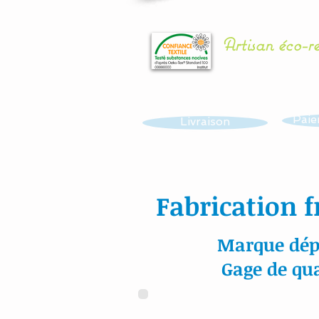
Artisan éco-r
Paie
Livraison
Fabrication f
Marque dép
Gage de qua