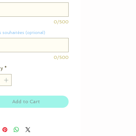
0/500
s souhaitées (optional)
0/500
ty
*
Add to Cart