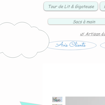
Tour de Lit & Gigoteuse
Sacs à main
🌿 Artisan é
Avis Clients