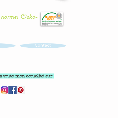
x normes Oeko-
Contact
z toute mon actualité sur