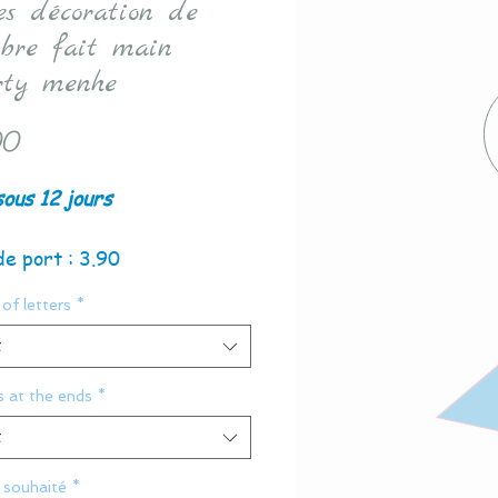
res décoration de
bre fait main
rty menhe
Price
00
sous 12 jours
de port : 3.90
of letters
*
t
s at the ends
*
t
souhaité
*