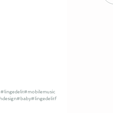
#lingedelit#mobilemusic
hdesign#baby#lingedelitf