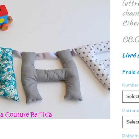
lett
cham
Libe
€8.
Livré 
Frais 
Number 
Selec
Pattern
Selec
Prénom 