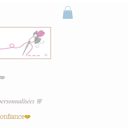
es
personnalisées 🌸
confiance
❤️