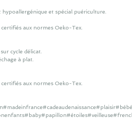
 hypoallergénique et spécial puériculture.
 certifiés aux normes Oeko-Tex.
ur cycle délicat.
échage à plat.
 certifiés aux normes Oeko-Tex.
ain#madeinfrance#cadeaudenaissance#plaisir#bébé
onenfants#baby#papillon#étoiles#veilleuse#frenc