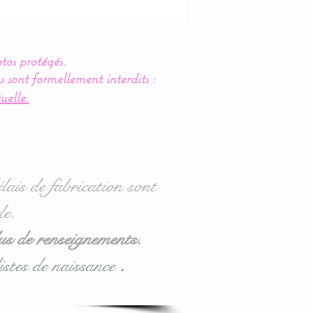
tos protégés.
s sont formellement interdits :
uelle.
lais de fabrication sont
le.
us de renseignements.
istes de naissance
.