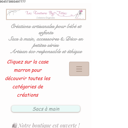
904573893497777
Créations artisanales pour bébé et
enfants
Sacs à main, accessoires & Déco en
petites séries
Artisan éco responsable et éthique
Cliquez sur la case
marron pour
découvrir toutes les
catégories de
créations
Sacs à main
🛍️ Notre boutique est ouverte !