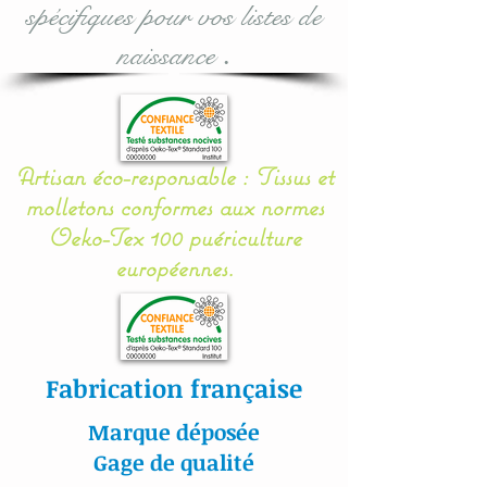
séchage à plat.
spécifiques pour vos listes de
naissance
.
Toutes nos matières sont
certifiées aux normes
Oeko-Tex.
Artisan éco-responsable : Tissus et
#lacouturebytitia#faitmain
molletons conformes aux normes
#madeinfrance#cadeaude
Oeko-Tex 100 puériculture
naissance#plaisir#bébé#li
européennes.
ngedelit#mobilemusical#é
veildebébé#décorationenf
ants#baby#papillon#étoil
es#veilleuse#frenchdesign
Fabrication française
#baby#lingedelitfaitmain
Marque déposée
Gage de qualité