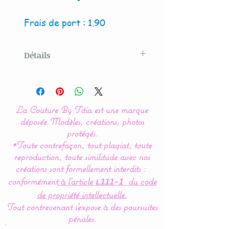
Frais de port : 1.90
Détails
Modèle créé par La Couture
By Titia
La Couture By Titia est une marque
Les rubans de différentes
déposée.
Modèles, créations, photos
couleurs et matières
protégés.
*Toute contrefaçon, tout plagiat, toute
permettent de développer
reproduction, toute similitude avec nos
les sens de bébé.
créations sont formellement interdits :
conformément
à l’article
du code
L111-1
Le doudou est doublé de
de propriété intellectuelle.
polaire pour une douceur
Tout contrevenant s'expose à des poursuites
et une chaleur
pénales.
incomparable.