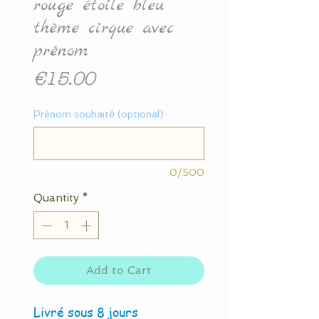
rouge étoile bleu
thème cirque avec
prénom
Price
€15.00
Prénom souhaité (optional)
0/500
Quantity
*
Add to Cart
Livré sous 8 jours