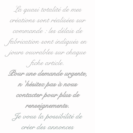
La quasi totalité de mes
Taille : 22 x 22 cms hors
créations sont réalisées sur
ruban
commande : les délais de
Tissus : 100 % coton et
fabrication sont indiqués en
polaire
jours ouvrables sur chaque
fiche article.
Personnalisable au
prénom de votre enfant :
Pour une demande urgente,
prénom à indiquer en
n 'hésitez pas à nous
commentaire lors de la
contacter pour plus de
validation de votre panier.
renseignements.
Lavage en machine à 30°,
Je vous la possibilité de
sur cycle délicat.
créer des annonces
Sèche linge déconseillé,