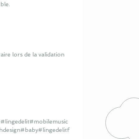
ble.
re lors de la validation
#lingedelit#mobilemusic
hdesign#baby#lingedelitf