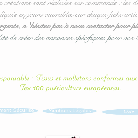
s créations sont réalisées sur commande : les dé
diqués en jours ouvrables sur chaque fiche artic
ente, n 'hésitez pas à nous contacter pour pl
ité de créer des annonces spécifiques pour vos l
esponsable : Tissus et molletons conformes au
Tex 100 puériculture européennes.
ment Sécurisé
Mentions Légales
CGV