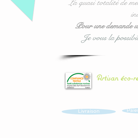
La quasi totalité de me
in
Pour une demande urg
Je vous la possibil
Artisan éco-r
Paie
Livraison