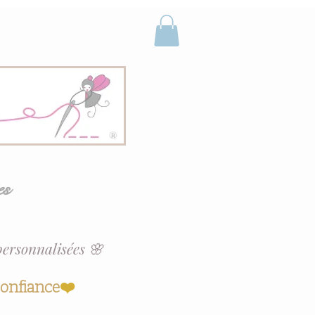
es
personnalisées 🌸
confiance
❤️