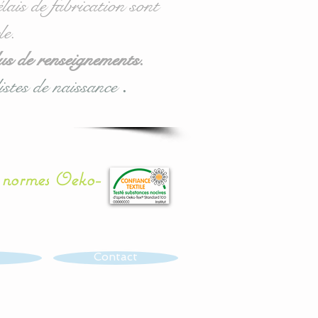
lais de fabrication sont
le.
us de renseignements.
istes de naissance
.
x normes Oeko-
Contact