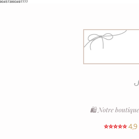
904573893497777
S
🛍️ Notre boutique
⭐⭐⭐⭐⭐
4,9