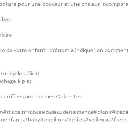
polaire pour une douceur et une chaleur incompara
ruban
laire
 de votre enfant : prénom à indiquer en commentai
ur cycle délicat.
échage à plat.
 certifiées aux normes Oeko-Tex.
ain#madeinfrance#cadeaudenaissance#plaisir#bébé
onenfants#baby#papillon#étoiles#veilleuse#frenc