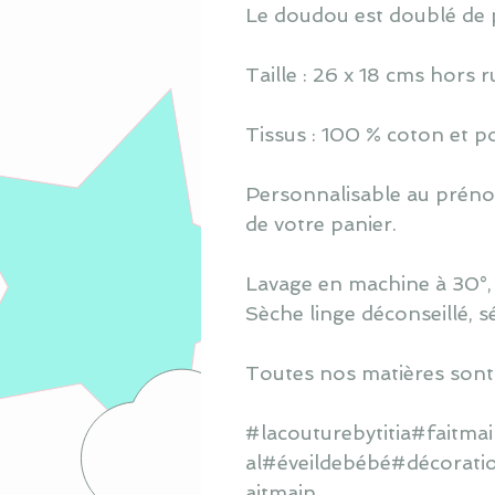
Le doudou est doublé de 
Taille : 26 x 18 cms hors 
Tissus : 100 % coton et po
Personnalisable au prénom
de votre panier.
Lavage en machine à 30°, s
Sèche linge déconseillé, s
Toutes nos matières sont
#lacouturebytitia#faitm
al#éveildebébé#décorati
aitmain