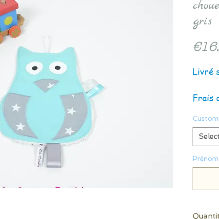
chou
gris
€16
Livré 
Frais 
Customi
Selec
Prénom 
Quanti