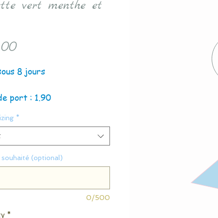
ette vert menthe et
Price
.00
sous 8 jours
de port : 1.90
zing
*
t
souhaité (optional)
0/500
ty
*