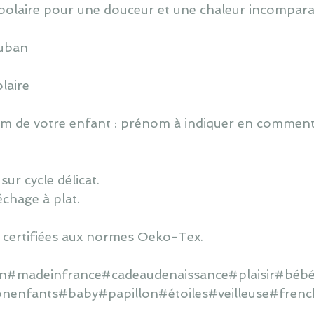
polaire pour une douceur et une chaleur incompara
ruban
laire
 de votre enfant : prénom à indiquer en commentai
ur cycle délicat.
échage à plat.
 certifiées aux normes Oeko-Tex.
ain#madeinfrance#cadeaudenaissance#plaisir#bébé
onenfants#baby#papillon#étoiles#veilleuse#frenc