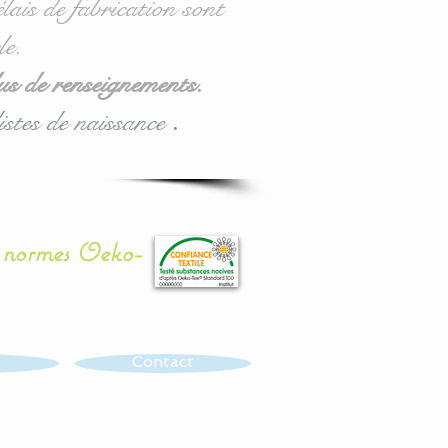
lais de fabrication sont
le.
us de renseignements.
istes de naissance
.
x normes Oeko-
Contact