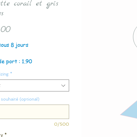
tte corail et gris
es
Price
.00
sous 8 jours
de port : 1.90
zing
*
t
souhaité (optional)
0/500
ty
*