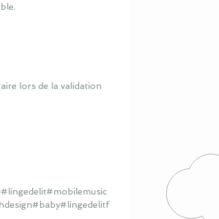
ble.
re lors de la validation
#lingedelit#mobilemusic
hdesign#baby#lingedelitf