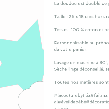
Le doudou est doublé de 
Taille : 26 x 18 cms hors 
Tissus : 100 % coton et po
Personnalisable au prénom
de votre panier.
Lavage en machine à 30°, s
Sèche linge déconseillé, s
Toutes nos matières sont
#lacouturebytitia#faitm
al#éveildebébé#décorati
aitmain