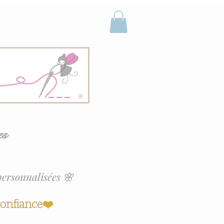
es
personnalisées 🌸
confiance
❤️