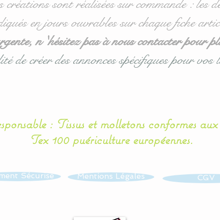
s créations sont réalisées sur commande : les dé
diqués en jours ouvrables sur chaque fiche artic
ente, n 'hésitez pas à nous contacter pour pl
ité de créer des annonces spécifiques pour vos l
esponsable : Tissus et molletons conformes au
Tex 100 puériculture européennes.
ment Sécurisé
Mentions Légales
CGV