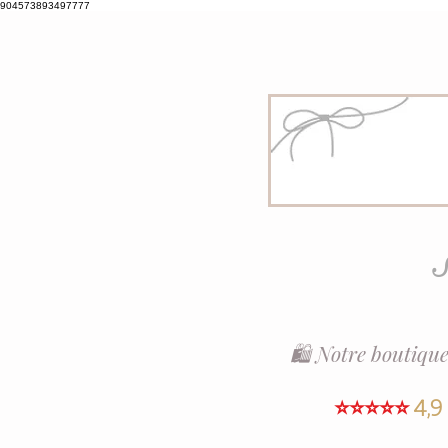
904573893497777
S
🛍️ Notre boutique
⭐⭐⭐⭐⭐
4,9