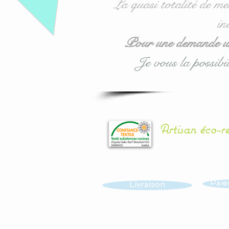
La quasi totalité de me
in
Pour une demande urg
Je vous la possibil
Artisan éco-r
Paie
Livraison