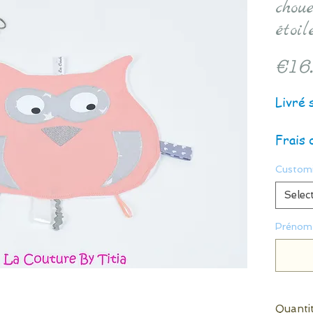
choue
étoil
€16
Livré 
Frais 
Customi
Selec
Prénom 
Quanti