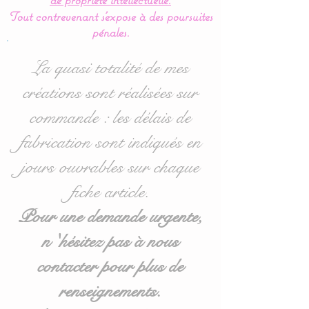
Tout contrevenant s'expose à des poursuites
Coffret d'éveil, jeux
pénales.
d'inspiration Montessori
avec anneau de dentition
La quasi totalité de mes
en bois naturel.
créations sont réalisées sur
Utilisable dès la naissance
commande : les délais de
dans le berceau, le lit et/ou
le parc.
fabrication sont indiqués en
Cube, jouet d’éveil
jours ouvrables sur chaque
inspiration Montessori
fiche article.
avec grelot livré avec son
hochet de dentition en
Pour une demande urgente,
bois naturel (hêtre)
n 'hésitez pas à nous
assorti.
contacter pour plus de
-Taille du cube d’éveil :
renseignements.
environ
14 x 14 cms.