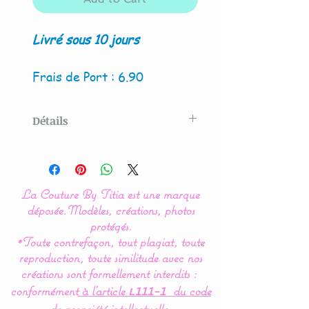
Livré sous 10 jours
Frais de Port : 6.90
Détails
Modèle créé par La Couture
By Titia
La Couture By Titia est une marque
Ce cube d'éveil Montessori
déposée.
Modèles, créations, photos
est réalisable dans les
protégés.
*Toute contrefaçon, tout plagiat, toute
couleurs de votre choix,
reproduction, toute similitude avec nos
n'hésitez pas à nous
créations sont formellement interdits :
contacter pour définir vos
conformément
à l’article
du code
L111-1
souhaits.
de propriété intellectuelle.