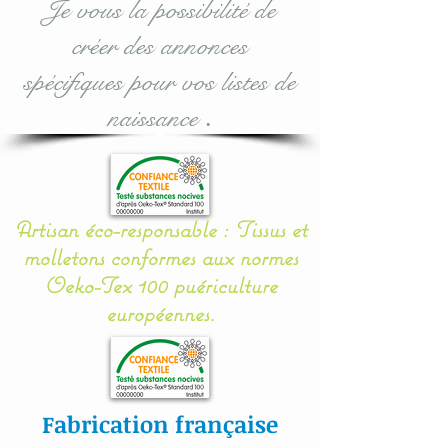
Je vous la possibilité de
-Taille du hochet de
créer des annonces
dentition : environ 12 cms
avec les oreilles.
spécifiques pour vos listes de
naissance
.
V
ous avez la possibilité de
personnaliser le jouet
d’éveil Montessori avec la
ou les initiales de bébé :
Artisan éco-responsable : Tissus et
option disponible avant la
molletons conformes aux normes
mise au panier.
Oeko-Tex 100 puériculture
européennes.
Pratique, ce jouet d’éveil se
glisse partout : il est idéal
pour favoriser la dextérité
de bébé
et éveiller tous ses
Fabrication française
sens.