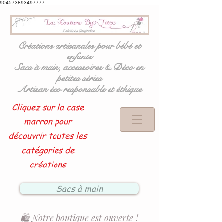
904573893497777
Créations artisanales pour bébé et
enfants
Sacs à main, accessoires & Déco en
petites séries
Artisan éco responsable et éthique
Cliquez sur la case
marron pour
découvrir toutes les
catégories de
créations
Sacs à main
🛍️ Notre boutique est ouverte !