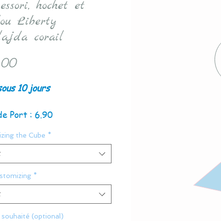
ssori, hochet et
ou Liberty
ajda corail
Price
.00
sous 10 jours
de Port : 6.90
zing the Cube
*
t
ustomizing
*
t
souhaité (optional)