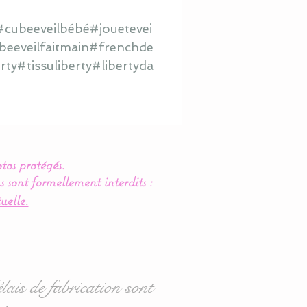
cubeeveilbébé#jouetevei
eeveilfaitmain#frenchde
ty#tissuliberty#libertyda
tos protégés.
s sont formellement interdits :
uelle.
lais de fabrication sont