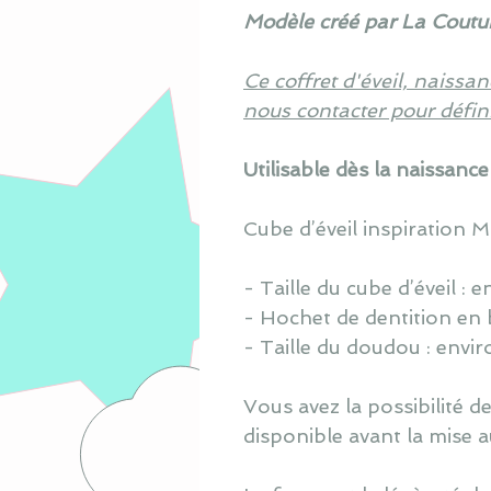
Modèle créé par La Coutur
Ce coffret d'éveil, naissa
nous contacter pour défini
Utilisable dès la naissance 
Cube d’éveil inspiration M
- Taille du cube d’éveil :
e
- Hochet de dentition en b
- T
aille du doudou : envir
V
ous avez la possibilité 
disponible avant la mise a