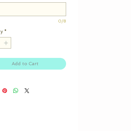
0/8
ty
*
Add to Cart