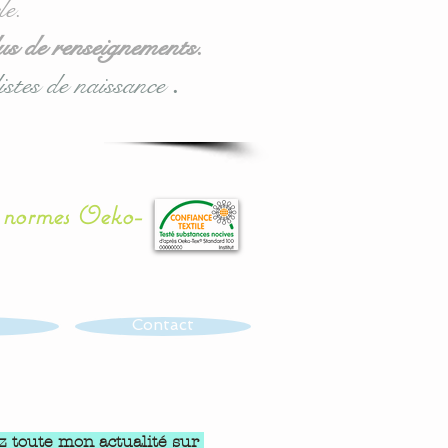
le.
us de renseignements.
istes de naissance
.
x normes Oeko-
Contact
z toute mon actualité sur