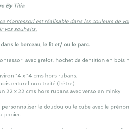
e By Titia
nce Montessori est réalisable dans les couleurs de vot
r vos souhaits.
dans le berceau, le lit et/ ou le parc.
ontessori avec grelot, hochet de dentition en bois n
nviron
14 x 14 cms hors rubans.
ois naturel non traité (hêtre).
on 2
2
x 2
2
cms
hors rubans
avec verso en minky.
de personnaliser le doudou ou le cube avec le préno
u panier.