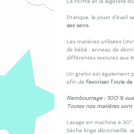
La forme et la légèreté 
Pratique, le jouet d’éveil s
ses sens.
L
es matières utilisé
e
s (min
de bébé : anneau de denti
différentes textures aux
n
Un grelot est également pr
afin de
favoriser l’ouïe de
Rembourrage : 100 % oua
Toutes nos matières sont
Lavage en machine à 30°, s
Sèche linge déconseillé, s