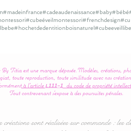
main#madeinfrance#cadeaudenaissance#baby#bébé#
ontessori#cubeéveilmontessori#frenchdesign#cub
lbebe#hochetdedentitionboisnaturel#cubeeveilliber
By Titia est une marque déposée.
Modèles, créations, pho
iat, toute reproduction, toute similitude avec nos création
ormément
à l’article
du code de propriété intellect
L111-1
Tout contrevenant s'expose à des poursuites pénales.
s créations sont réalisées sur commande : les dé