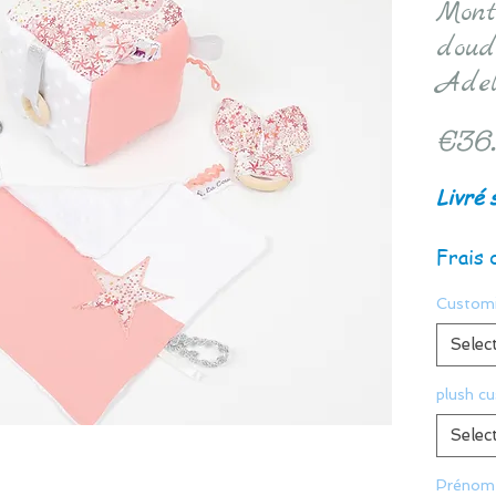
Monte
doud
Adel
€36
Livré 
Frais 
Customi
Selec
plush c
Selec
Prénom 