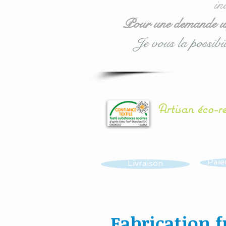
in
Pour une demande urg
Je vous la possibil
Artisan éco-r
Paie
Livraison
Fabrication f