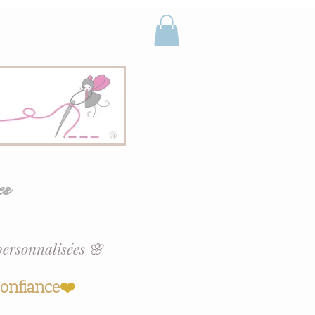
es
personnalisées 🌸
confiance
❤️