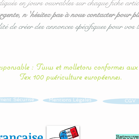
diqués en jours ouvrables sur chaque fiche artic
ente, n 'hésitez pas à nous contacter pour pl
ité de créer des annonces spécifiques pour vos l
esponsable : Tissus et molletons conformes au
Tex 100 puériculture européennes.
ment Sécurisé
Mentions Légales
CGV
rançaise
Retrouve