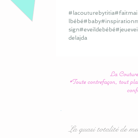
#lacouturebytitia#fait
lbébé#baby#inspirationm
sign#eveildebébé#jeuevei
delajda
La Couture 
*Toute contrefaçon, tout plag
conf
La quasi totalité de me