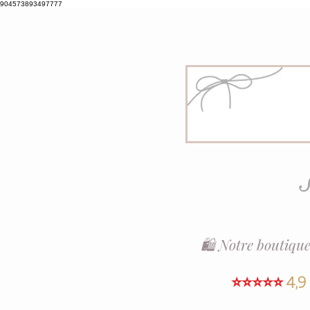
904573893497777
S
🛍️ Notre boutique
⭐⭐⭐⭐⭐
4,9