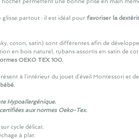
du hochet permettent une bonne prise en main même 
e glisse partout : il est idéal pour
favoriser la dextér
ky, coton, satin) sont différent
e
s afin de développe
tion en bois
naturel,
rubans
assortis
en satin de co
ormes OEKO TEX 100.
ésent à l’intérieur du jouet d’éveil Montessori et d
 bébé.
te Hypoallergénique.
 certifiées aux normes Oeko-Tex.
ur cycle délicat.
échage à plat.