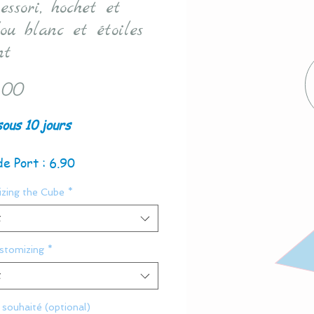
ssori, hochet et
ou blanc et étoiles
nt
Price
.00
sous 10 jours
de Port : 6.90
zing the Cube
*
t
ustomizing
*
t
souhaité (optional)