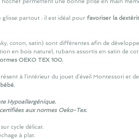
du hochet permettent une bonne prise en main même 
e glisse partout : il est idéal pour
favoriser la dextér
ky, coton, satin) sont différent
e
s afin de développe
tion en bois
naturel,
rubans
assortis
en satin de co
ormes OEKO TEX 100.
ésent à l’intérieur du jouet d’éveil Montessori et d
 bébé.
te Hypoallergénique.
 certifiées aux normes Oeko-Tex.
ur cycle délicat.
échage à plat.