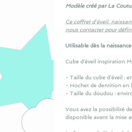
Modèle créé par La Coutur
Ce coffret d'éveil, naissa
nous contacter pour défini
Utilisable dès la naissance 
Cube d’éveil inspiration M
- Taille du cube d’éveil :
e
- Hochet de dentition en b
- T
aille du doudou : envir
V
ous avez la possibilité 
disponible avant la mise a