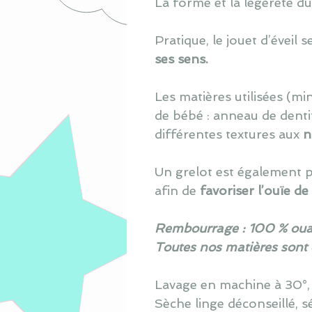
La forme et la légèreté 
Pratique, le jouet d’éveil s
ses sens.
L
es matières utilisé
e
s (min
de bébé : anneau de denti
différentes textures aux
n
Un grelot est également pr
afin de
favoriser l’ouïe de
Rembourrage : 100 % oua
Toutes nos matières sont
Lavage en machine à 30°, s
Sèche linge déconseillé, s