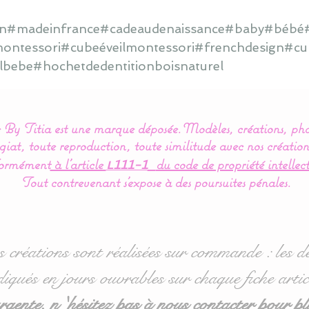
main#madeinfrance#cadeaudenaissance#baby#bébé#
ontessori#cubeéveilmontessori#frenchdesign#cub
ilbebe#hochetdedentitionboisnaturel
By Titia est une marque déposée.
Modèles, créations, pho
iat, toute reproduction, toute similitude avec nos création
ormément
à l’article
du code de propriété intellect
L111-1
Tout contrevenant s'expose à des poursuites pénales.
s créations sont réalisées sur commande : les dé
diqués en jours ouvrables sur chaque fiche artic
ente, n 'hésitez pas à nous contacter pour pl