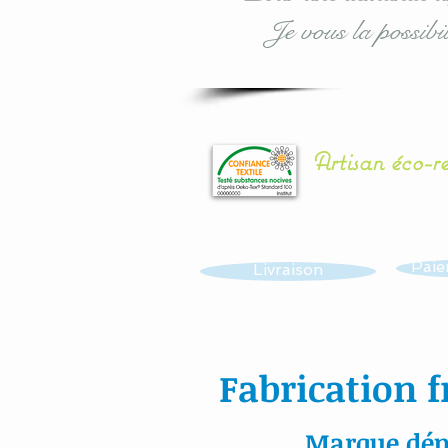
Je vous la possibil
Artisan éco-r
Paie
Livraison
Fabrication f
Marque dép