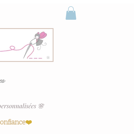
es
personnalisées 🌸
confiance
❤️