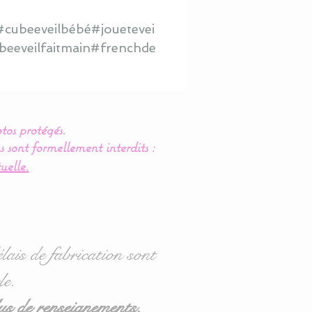
cubeeveilbébé#jouetevei
eeveilfaitmain#frenchde
tos protégés.
s sont formellement interdits :
uelle.
lais de fabrication sont
le.
us de renseignements.