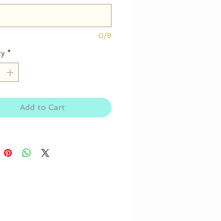
0/8
ty
*
Add to Cart