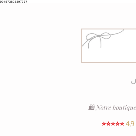
904573893497777
S
🛍️ Notre boutique
⭐⭐⭐⭐⭐
4,9