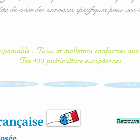
ité de créer des annonces spécifiques pour vos l
esponsable : Tissus et molletons conformes au
Tex 100 puériculture européennes.
ment Sécurisé
Mentions Légales
CGV
rançaise
Retrouve
osée