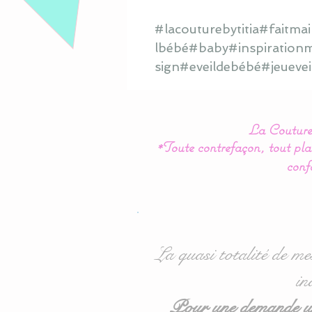
#lacouturebytitia#fait
lbébé#baby#inspirationm
sign#eveildebébé#jeueve
La Couture 
*Toute contrefaçon, tout plag
conf
La quasi totalité de me
in
Pour une demande urg