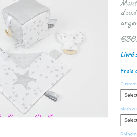
Monte
doud
arge
€36
Livré 
Frais 
Customi
Selec
plush c
Selec
Prénom 