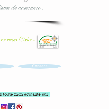
istes de naissance
.
x normes Oeko-
Contact
z toute mon actualité sur