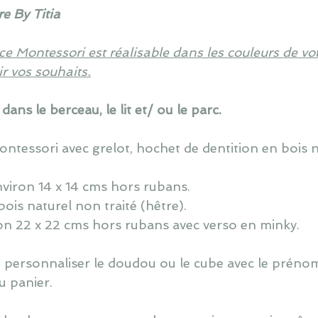
e By Titia
nce Montessori est réalisable dans les couleurs de vot
r vos souhaits.
dans le berceau, le lit et/ ou le parc.
ontessori avec grelot, hochet de dentition en bois n
nviron
14 x 14 cms hors rubans.
ois naturel non traité (hêtre).
on 2
2
x 2
2
cms
hors rubans
avec verso en minky.
de personnaliser le doudou ou le cube avec le préno
u panier.