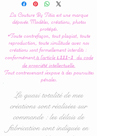
Notre gamme de
La Couture By Titia est une marque
couverture, plaid est
déposée.
Modèles, créations, photos
réalisée à 100 % en coton
protégés.
*Toute contrefaçon, tout plagiat, toute
hypoallergéniques et en
reproduction, toute similitude avec nos
douillette (polaire très
créations sont formellement interdits :
doux spécial puériculture).
conformément
à l’article
du code
L111-1
de propriété intellectuelle.
Tout contrevenant s'expose à des poursuites
Une création unique pour
pénales.
vous :
Possibilité de customiser
La quasi totalité de mes
votre plaid en choisissant
créations sont réalisées sur
la couleur du polaire doux
commande : les délais de
(verso de la couverture) :
blanc, gris ou rose pâle.
fabrication sont indiqués en
A stipuler dans les options