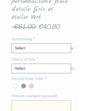
personnalisable pluie
d'étoile Gris et
étoiles Vert
Regular
Sale
 €51.00 
€40.80
Price
Price
Customizing
*
Choice of Size
*
Desired Polar Color
*
Prénom souhaité (optional)