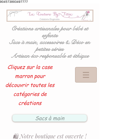
904573893497777
Créations artisanales pour bébé et
enfants
Sacs à main, accessoires & Déco en
petites séries
Artisan éco responsable et éthique
Cliquez sur la case
marron pour
découvrir toutes les
catégories de
créations
Sacs à main
🛍️ Notre boutique est ouverte !