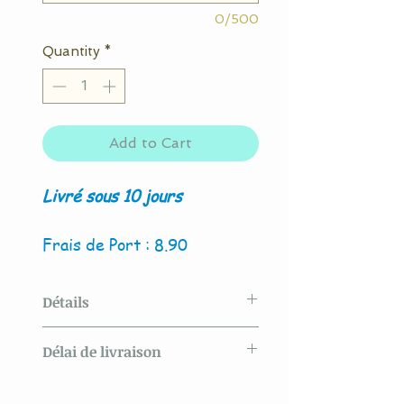
0/500
Quantity
*
Add to Cart
Livré sous 10 jours
Frais de Port : 8.90
Détails
Modèle original créé par La
Délai de livraison
Couture By Titia
Livré sous 10 jours