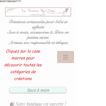
904573893497777
Créations artisanales pour bébé et
enfants
Sacs à main, accessoires & Déco en
petites séries
Artisan éco responsable et éthique
Cliquez sur la case
marron pour
découvrir toutes les
catégories de
créations
Sacs à main
🛍️ Notre boutique est ouverte !