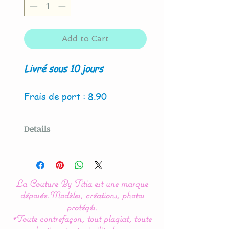
Add to Cart
Livré sous 10 jours
Frais de port : 8.90
Details
Modèle original créé par La
Couture By Titia
La Couture By Titia est une marque
déposée.
Modèles, créations, photos
Notre gamme de
protégés.
*Toute contrefaçon, tout plagiat, toute
couverture, plaid est