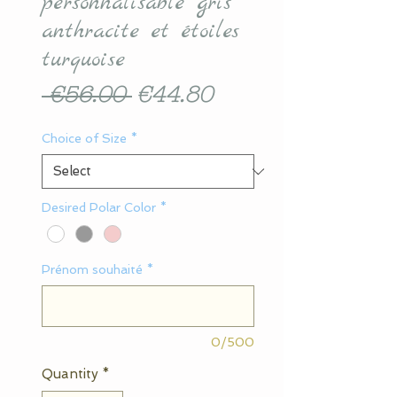
personnalisable gris
anthracite et étoiles
turquoise
Regular
Sale
 €56.00 
€44.80
Price
Price
Choice of Size
*
Desired Polar Color
*
Prénom souhaité
*
0/500
Quantity
*