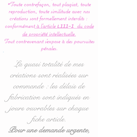
*Toute contrefaçon, tout plagiat, toute
couverture, plaid est
reproduction, toute similitude avec nos
réalisée à 100 % en coton
créations sont formellement interdits :
hypoallergéniques et en
conformément
à l’article
du code
L111-1
douillette (polaire très
de propriété intellectuelle.
doux spécial puériculture).
Tout contrevenant s'expose à des poursuites
pénales.
Une création unique pour
La quasi totalité de mes
vous :
créations sont réalisées sur
Possibilité de customiser
commande : les délais de
votre plaid en choisissant
la couleur du polaire doux
fabrication sont indiqués en
(verso de la couverture) :
jours ouvrables sur chaque
blanc, gris ou rose pâle.
fiche article.
A stipuler dans les options
lors de votre commande.
Pour une demande urgente,