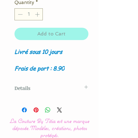
Quantity
*
Add to Cart
Livré sous 10 jours
Frais de port : 8.90
Details
Modèle original créé par La
Couture By Titia
La Couture By Titia est une marque
déposée.
Modèles, créations, photos
Notre gamme de
protégés.