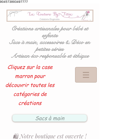
904573893497777
Créations artisanales pour bébé et
enfants
Sacs à main, accessoires & Déco en
petites séries
Artisan éco responsable et éthique
Cliquez sur la case
marron pour
découvrir toutes les
catégories de
créations
Sacs à main
🛍️ Notre boutique est ouverte !