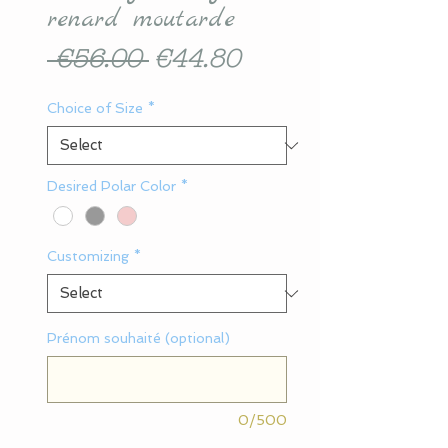
renard moutarde
Regular
Sale
 €56.00 
€44.80
Price
Price
Choice of Size
*
Desired Polar Color
*
Customizing
*
Prénom souhaité (optional)
0/500