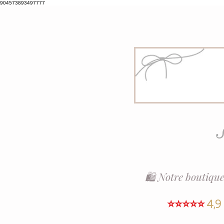
904573893497777
S
🛍️ Notre boutique
⭐⭐⭐⭐⭐
4,9