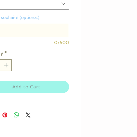
t
souhaité (optional)
0/500
ty
*
Add to Cart