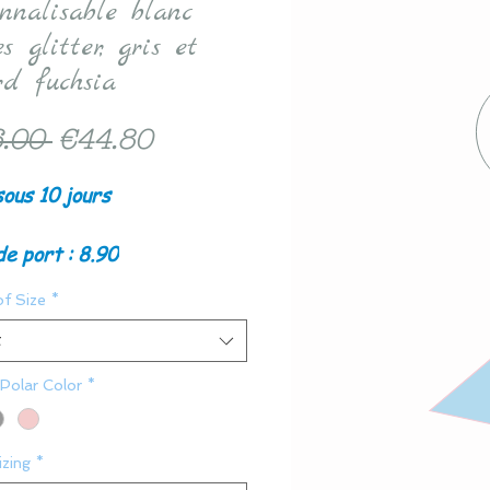
onnalisable blanc
es glitter, gris et
rd fuchsia
Regular
Sale
.00 
€44.80
Price
Price
sous 10 jours
de port : 8.90
of Size
*
t
 Polar Color
*
zing
*