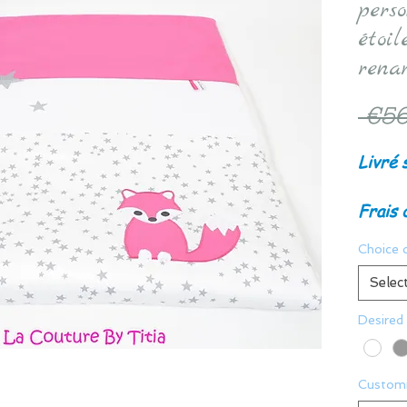
pers
étoil
rena
 €56
Livré 
Frais 
Choice 
Selec
Desired
Customi