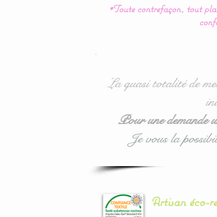
*Toute contrefaçon, tout plag
conf
La quasi totalité de me
in
Pour une demande urg
Je vous la possibil
Artisan éco-r