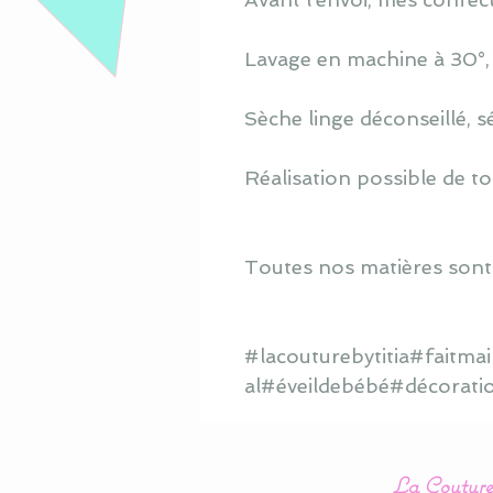
Lavage en machine à 30°, s
Sèche linge déconseillé, s
Réalisation possible de to
Toutes nos matières sont
#lacouturebytitia#faitm
al#éveildebébé#décorati
La Couture 