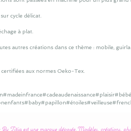
ur cycle délicat.
échage à plat.
utes autres créations dans ce thème : mobile, guirlan
 certifiées aux normes Oeko-Tex.
ain#madeinfrance#cadeaudenaissance#plaisir#bébé
onenfants#baby#papillon#étoiles#veilleuse#frenc
By Titia est une marque déposée.
Modèles, créations, pho