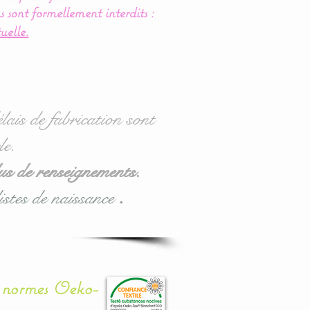
s sont formellement interdits :
uelle.
lais de fabrication sont
le.
us de renseignements.
istes de naissance
.
x normes Oeko-