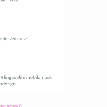
de, veilleuse …...
#lingedelit#mobilemusic
hdesign
tos protégés.