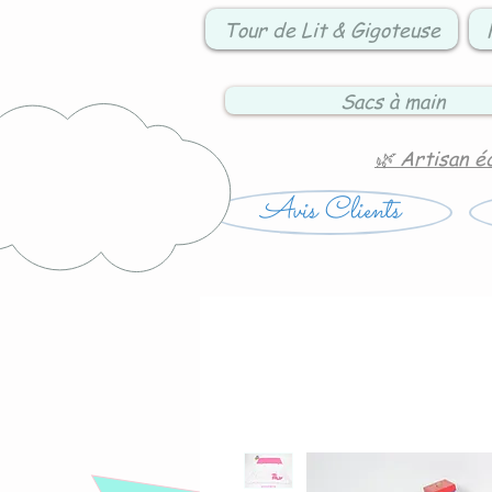
Tour de Lit & Gigoteuse
Sacs à main
🌿 Artisan é
Avis Clients