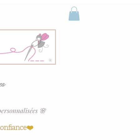
es
personnalisées 🌸
confiance
❤️