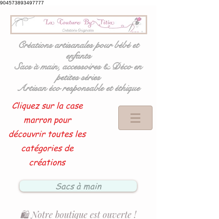
904573893497777
Créations artisanales pour bébé et
enfants
Sacs à main, accessoires & Déco en
petites séries
Artisan éco responsable et éthique
Cliquez sur la case
marron pour
découvrir toutes les
catégories de
créations
Sacs à main
🛍️ Notre boutique est ouverte !