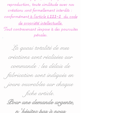
reproduction, toute similitude avec nos
réalisée à 100 % en coton
créations sont formellement interdits :
hypoallergéniques et en
conformément
à l’article
du code
L111-1
douillette (polaire très
de propriété intellectuelle.
doux spécial puériculture).
Tout contrevenant s'expose à des poursuites
pénales.
Une création unique pour
La quasi totalité de mes
vous :
créations sont réalisées sur
Possibilité de customiser
commande : les délais de
votre plaid en choisissant
la couleur du polaire doux
fabrication sont indiqués en
(verso de la couverture) :
jours ouvrables sur chaque
blanc, gris ou rose pâle.
fiche article.
A stipuler dans les options
lors de votre commande.
Pour une demande urgente,
n 'hésitez pas à nous