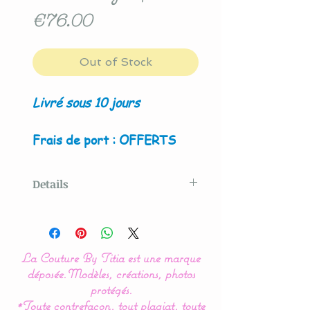
Price
€76.00
Out of Stock
Livré sous 10 jours
Frais de port : OFFERTS
Details
Modèle original créé par La
Couture By Titia
La Couture By Titia est une marque
déposée.
Modèles, créations, photos
Notre gamme de
protégés.
*Toute contrefaçon, tout plagiat, toute
couverture, plaid est