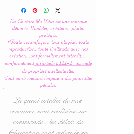
Modèle créé par La Couture
By Titia
La Couture By Titia est une marque
Tour doux, ce coussin
déposée.
Modèles, créations, photos
nuage en minky est le
protégés.
*Toute contrefaçon, tout plagiat, toute
complément idéal pour le
reproduction, toute similitude avec nos
cocon de bébé.
créations sont formellement interdits :
conformément
à l’article
du code
L111-1
Coussin pour
de propriété intellectuelle.
bébé, oreiller, pour
Tout contrevenant s'expose à des poursuites
décoration de chambre
pénales.
bébé, une création unique
pour finaliser la déco de
La quasi totalité de mes
chambre de bébé.
créations sont réalisées sur
commande : les délais de
Dimensions : 30 x 20 cms
fabrication sont indiqués en