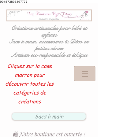
904573893497777
Créations artisanales pour bébé et
enfants
Sacs à main, accessoires & Déco en
petites séries
Artisan éco responsable et éthique
Cliquez sur la case
marron pour
découvrir toutes les
catégories de
créations
Sacs à main
🛍️ Notre boutique est ouverte !