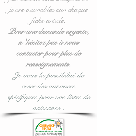
Lavable en machine à 30
jours ouvrables sur chaque
degrés.
fiche article.
Tissus : 100 % coton et
Pour une demande urgente,
rembourrage 100 %
n 'hésitez pas à nous
Hypoallérgénique.
contacter pour plus de
Toutes nos matières sont
renseignements.
certifiées aux normes
Je vous la possibilité de
Oeko-Tex.
créer des annonces
#lacouturebytitia#faitmain
spécifiques pour vos listes de
#madeinfrance#cadeaude
naissance
.
naissance#Nuagedelunetét
oiles#coussinsdécorationc
hambreenfant#chambred
efille#chambredgarçon#b