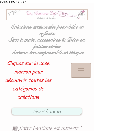
904573893497777
Créations artisanales pour bébé et
enfants
Sacs à main, accessoires & Déco en
petites séries
Artisan éco responsable et éthique
Cliquez sur la case
marron pour
découvrir toutes les
catégories de
créations
Sacs à main
🛍️ Notre boutique est ouverte !