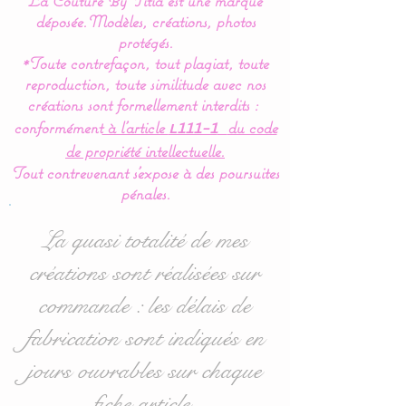
La Couture By Titia est une marque
Le complément idéal pour
déposée.
Modèles, créations, photos
le cocon de bébé.
protégés.
*Toute contrefaçon, tout plagiat, toute
reproduction, toute similitude avec nos
Coussin pour
créations sont formellement interdits :
bébé, oreiller, pour
conformément
à l’article
du code
L111-1
décoration de chambre
de propriété intellectuelle.
bébé, une création unique
Tout contrevenant s'expose à des poursuites
pour finaliser la déco de
pénales.
chambre de bébé.
La quasi totalité de mes
Dimensions :
à choisir dans
créations sont réalisées sur
les options
:
commande : les délais de
* Rectangulaire : 30 x 50
fabrication sont indiqués en
cms
jours ouvrables sur chaque
* Carré : 40 x 40 cms
fiche article.