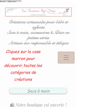
904573893497777
Créations artisanales pour bébé et
enfants
Sacs à main, accessoires & Déco en
petites séries
Artisan éco responsable et éthique
Cliquez sur la case
marron pour
découvrir toutes les
catégories de
créations
Sacs à main
🛍️ Notre boutique est ouverte !