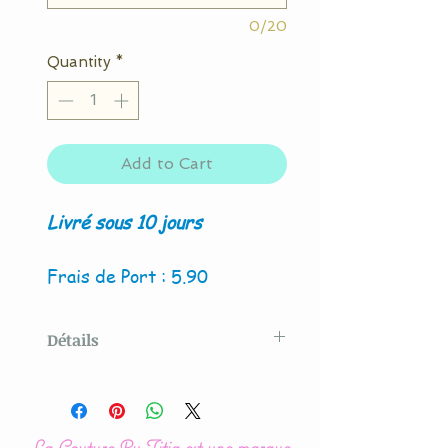
0/20
Quantity
*
Add to Cart
Livré sous 10 jours
Frais de Port : 5.90
Détails
Modèle créé par La Couture
By Titia
La Couture By Titia est une marque