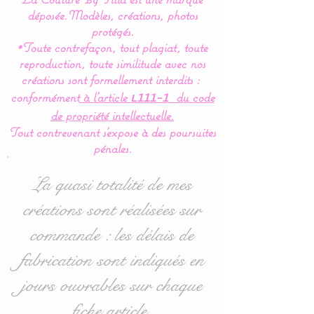
Le complément idéal pour
déposée.
Modèles, créations, photos
le cocon de bébé.
protégés.
*Toute contrefaçon, tout plagiat, toute
reproduction, toute similitude avec nos
Coussin pour
créations sont formellement interdits :
bébé, oreiller, pour
conformément
à l’article
du code
L111-1
décoration de chambre
de propriété intellectuelle.
bébé, une création unique
Tout contrevenant s'expose à des poursuites
pour finaliser la déco de
pénales.
chambre de bébé.
La quasi totalité de mes
Dimensions :
à choisir dans
créations sont réalisées sur
les options
:
commande : les délais de
* Rectangulaire : 30 x 50
fabrication sont indiqués en
cms
jours ouvrables sur chaque
* Carré : 40 x 40 cms
fiche article.