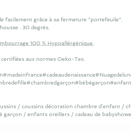
e facilement grâce à sa fermeture "portefeuile".
housse : 30 degrés.
rembourrage 100 % Hypoallérgénique.
 certifiées aux normes Oeko-Tex.
ain#madeinfrance#cadeaudenaissance#Nuagedelune
bredefille#chambredgarçon#bébégarçon#enfants
oussins / coussins décoration chambre d’enfant / ch
garçon / enfants oreillers / cadeau de babyshower