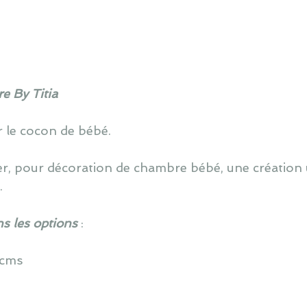
e By Titia
 le cocon de bébé.
er, pour décoration de chambre bébé, une création u
.
ns les options
:
0 cms