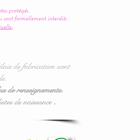
tos protégés.
s sont formellement interdits :
uelle.
lais de fabrication sont
le.
us de renseignements.
istes de naissance
.