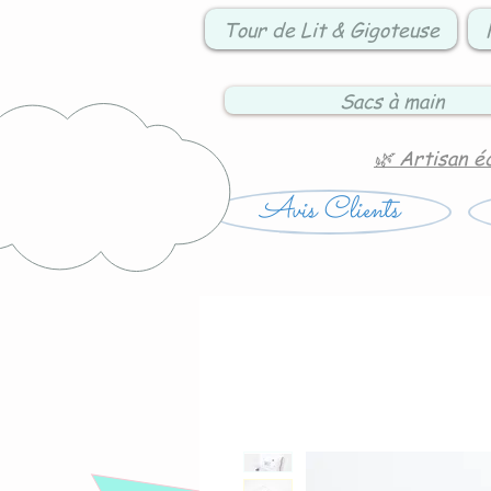
Tour de Lit & Gigoteuse
Sacs à main
🌿 Artisan é
Avis Clients