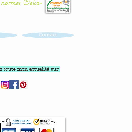
x normes Oeko-
Contact
z toute mon actualité sur