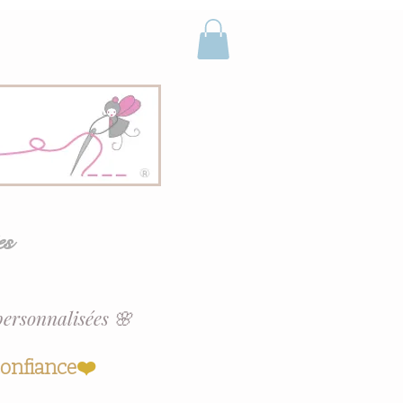
es
personnalisées 🌸
confiance
❤️