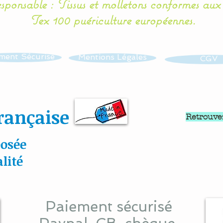
esponsable : Tissus et molletons conformes au
Tex 100 puériculture européennes.
ment Sécurisé
Mentions Légales
CGV
rançaise
Retrouve
osée
lité
Paiement sécurisé