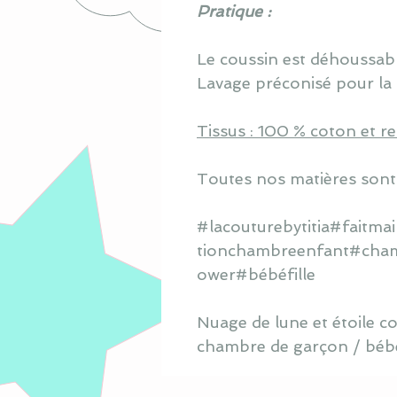
Pratique :
Le coussin est déhoussabl
Lavage préconisé pour la 
Tissus : 100 % coton et 
Toutes nos matières sont
#lacouturebytitia#faitm
tionchambreenfant#cham
ower#bébéfille
Nuage de lune et étoile c
chambre de garçon / bébé 