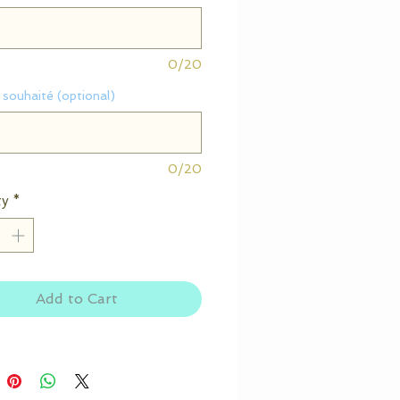
0/20
souhaité (optional)
0/20
ty
*
Add to Cart