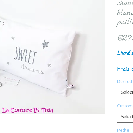
cham
blanc
paill
€27
Livré 
Frais 
Desired 
Selec
Customi
Selec
Petite T