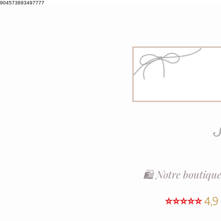
904573893497777
S
🛍️ Notre boutique
⭐⭐⭐⭐⭐
4,9