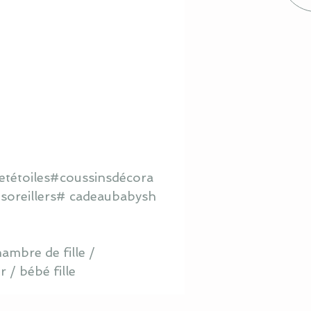
tétoiles#coussinsdécora
oreillers# cadeaubabysh
ambre de fille /
 / bébé fille