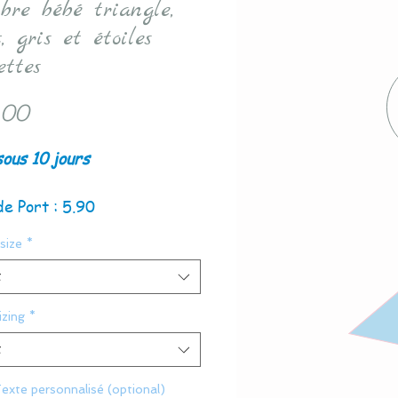
bre bébé triangle,
, gris et étoiles
ettes
Price
.00
sous 10 jours
de Port : 5.90
size
*
t
zing
*
t
exte personnalisé (optional)