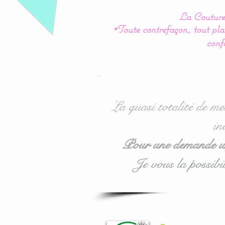
La Couture 
*Toute contrefaçon, tout plag
conf
La quasi totalité de me
in
Pour une demande urg
Je vous la possibil