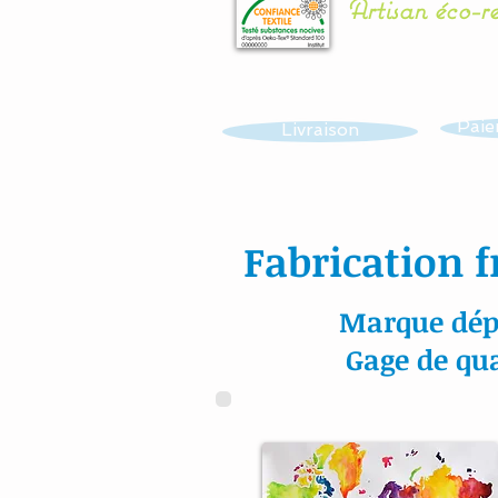
Artisan éco-r
Paie
Livraison
Fabrication f
Marque dép
Gage de qua