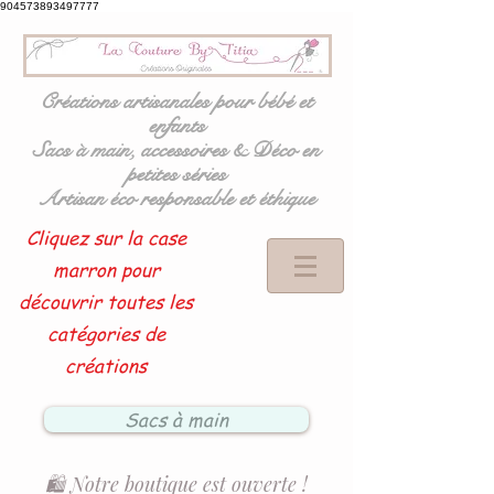
904573893497777
Créations artisanales pour bébé et
enfants
Sacs à main, accessoires & Déco en
petites séries
Artisan éco responsable et éthique
Cliquez sur la case
marron pour
découvrir toutes les
catégories de
créations
Sacs à main
🛍️ Notre boutique est ouverte !