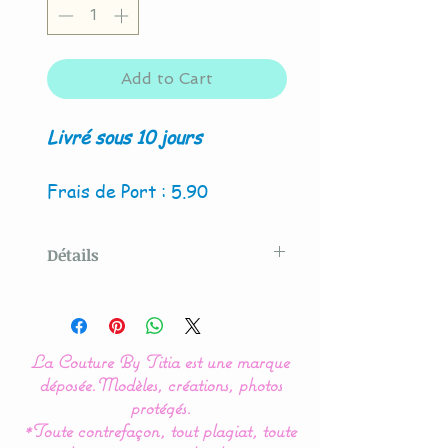
Add to Cart
Livré sous 10 jours
Frais de Port : 5.90
Détails
Modèle créé par La Couture
By Titia
La Couture By Titia est une marque
Le complément idéal pour
déposée.
Modèles, créations, photos
le cocon de bébé.
protégés.
*Toute contrefaçon, tout plagiat, toute