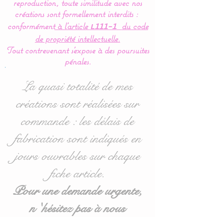
reproduction, toute similitude avec nos
Coussin pour
créations sont formellement interdits :
bébé, oreiller, pour
conformément
à l’article
du code
L111-1
décoration de chambre
de propriété intellectuelle.
bébé, une création unique
Tout contrevenant s'expose à des poursuites
pour finaliser la déco de
pénales.
chambre de bébé.
La quasi totalité de mes
Dimensions :
à choisir dans
créations sont réalisées sur
les options
:
commande : les délais de
* Rectangulaire : 30 x 50
fabrication sont indiqués en
cms
jours ouvrables sur chaque
* Carré : 40 x 40 cms
fiche article.
Pratique :
Pour une demande urgente,
n 'hésitez pas à nous
Le coussin est déhoussable