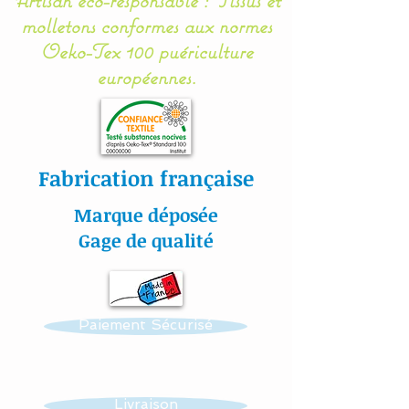
s# cadeaubabyshower#bé
molletons conformes aux normes
béfille
Oeko-Tex 100 puériculture
européennes.
Nuage de lune et étoile
coussins / coussins
décoration chambre
d’enfant / chambre de fille
Fabrication française
/ chambre de garçon
/ bébé garçon / enfants
Marque déposée
oreillers / cadeau de
Gage de qualité
babyshower / bébé fille
Paiement Sécurisé
Livraison