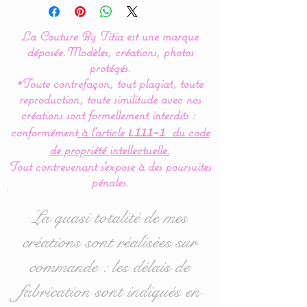
By Titia
La Couture By Titia est une marque
Coussin en forme de
déposée.
Modèles, créations, photos
nuage orné d'un appliqué
protégés.
*Toute contrefaçon, tout plagiat, toute
en feutrine.
reproduction, toute similitude avec nos
créations sont formellement interdits :
Le complément idéal
conformément
à l’article
du code
L111-1
de décoration pour le
de propriété intellectuelle.
cocon de bébé.
Tout contrevenant s'expose à des poursuites
pénales.
Dimensions : 30 x 20 cms
La quasi totalité de mes
Rembourrage : 100 %
créations sont réalisées sur
hypoallergénique
commande : les délais de
Tissus : 100 % coton
fabrication sont indiqués en