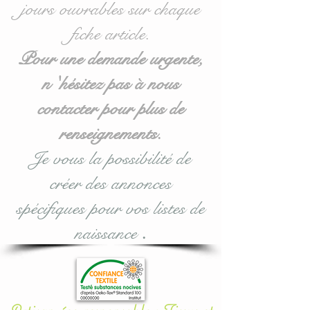
jours ouvrables sur chaque
Egalement disponible en
fiche article.
version veilleuse : voir
catégorie veilleuse.
Pour une demande urgente,
n 'hésitez pas à nous
Toutes nos matières sont
contacter pour plus de
certifiées aux normes
Oeko-Tex.
renseignements.
Je vous la possibilité de
créer des annonces
#lacouturebytitia#faitmain
#madeinfrance#cadeaude
spécifiques pour vos listes de
naissance#Nuagedelunetét
naissance
.
oiles#coussinsdécorationc
hambreenfant#chambred
efille#chambredgarçon#b
ébégarçon#enfantsoreiller
Artisan éco-responsable : Tissus et