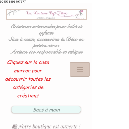
904573893497777
Créations artisanales pour bébé et
enfants
Sacs à main, accessoires & Déco en
petites séries
Artisan éco responsable et éthique
Cliquez sur la case
marron pour
découvrir toutes les
catégories de
créations
Sacs à main
🛍️ Notre boutique est ouverte !