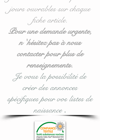
jours ouvrables sur chaque
Egalement disponible en
fiche article.
version veilleuse : voir
catégorie veilleuse.
Pour une demande urgente,
n 'hésitez pas à nous
Toutes nos matières sont
contacter pour plus de
certifiées aux normes
Oeko-Tex.
renseignements.
Je vous la possibilité de
créer des annonces
#lacouturebytitia#faitmain
#madeinfrance#cadeaude
spécifiques pour vos listes de
naissance#Nuagedelunetét
naissance
.
oiles#coussinsdécorationc
hambreenfant#chambred
efille#chambredgarçon#b
ébégarçon#enfantsoreiller