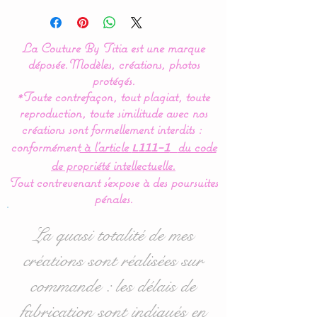
Modèle créé par La Couture
By Titia
La Couture By Titia est une marque
Coussin en forme de
déposée.
Modèles, créations, photos
nuage orné d'un appliqué
protégés.
*Toute contrefaçon, tout plagiat, toute
en feutrine.
reproduction, toute similitude avec nos
créations sont formellement interdits :
Le complément idéal
conformément
à l’article
du code
L111-1
de décoration pour le
de propriété intellectuelle.
cocon de bébé.
Tout contrevenant s'expose à des poursuites
pénales.
Dimensions : 30 x 20 cms
La quasi totalité de mes
Rembourrage : 100 %
créations sont réalisées sur
hypoallergénique
commande : les délais de
Tissus : 100 % coton
fabrication sont indiqués en