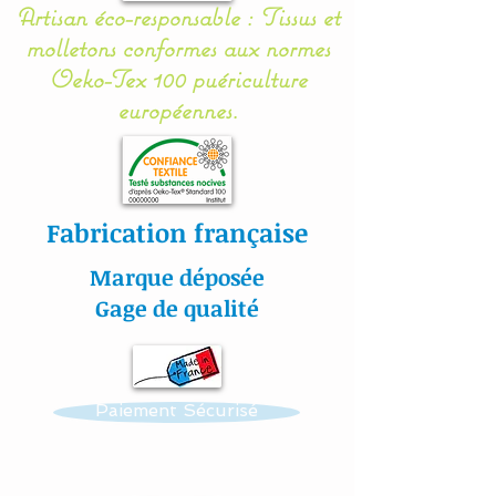
Artisan éco-responsable : Tissus et
s# cadeaubabyshower#bé
molletons conformes aux normes
béfille
Oeko-Tex 100 puériculture
européennes.
Nuage de lune et étoile
coussins / coussins
décoration chambre
d’enfant / chambre de fille
Fabrication française
/ chambre de garçon
/ bébé garçon / enfants
Marque déposée
oreillers / cadeau de
Gage de qualité
babyshower / bébé fille
Paiement Sécurisé