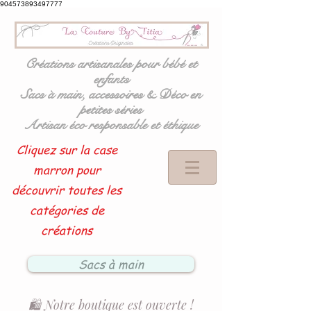
904573893497777
Créations artisanales pour bébé et
enfants
Sacs à main, accessoires & Déco en
petites séries
Artisan éco responsable et éthique
Cliquez sur la case
marron pour
découvrir toutes les
catégories de
créations
Sacs à main
🛍️ Notre boutique est ouverte !