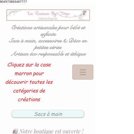
904573893497777
Créations artisanales pour bébé et
enfants
Sacs à main, accessoires & Déco en
petites séries
Artisan éco responsable et éthique
Cliquez sur la case
marron pour
découvrir toutes les
catégories de
créations
Sacs à main
🛍️ Notre boutique est ouverte !