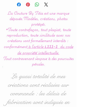
La Couture By Titia
La Couture By Titia est une marque
Possibility of creation with
déposée.
Modèles, créations, photos
4 owls and / or fox.
protégés.
*Toute contrefaçon, tout plagiat, toute
reproduction, toute similitude avec nos
Valance
:
créations sont formellement interdits :
This koala cloud bed
conformément
à l’article
du code
L111-1
bumper is composed of 5
de propriété intellectuelle.
cushions in the shape of
Tout contrevenant s'expose à des poursuites
clouds and koala for a
pénales.
gentle bedroom decor.
La quasi totalité de mes
Dimensions
:
créations sont réalisées sur
- 1 cloud for the
commande : les délais de
headboard approximately
60 cm wide x 32 cm high.
fabrication sont indiqués en
- 2 clouds for for the