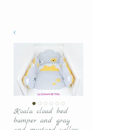
Koala cloud bed
bumper and gray
and mustard yellow