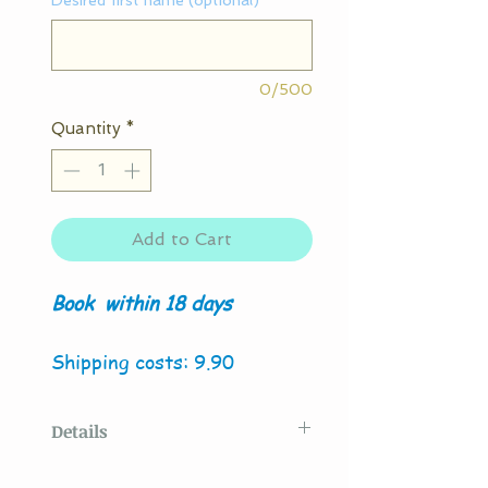
Desired first name (optional)
0/500
Quantity
*
Add to Cart
Book
within 18 days
Shipping costs: 9.90
Details
Original model created
by