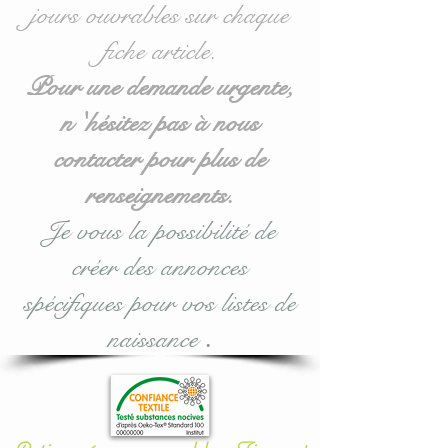
jours ouvrables sur chaque
sides approx. 40 cm wide x
fiche article.
27 cm high.
- 2 koalas for for sides
Pour une demande urgente,
approx. 32 cm wide x 27cm
n 'hésitez pas à nous
high.
contacter pour plus de
Ideal for 60 x 120 cm cots
renseignements.
but also available in
Je vous la possibilité de
70/140: see purchase
créer des annonces
options during validation.
spécifiques pour vos listes de
most
: this koala cloud
naissance
.
cushion bed bumper is
modular according to your
wishes or desires.