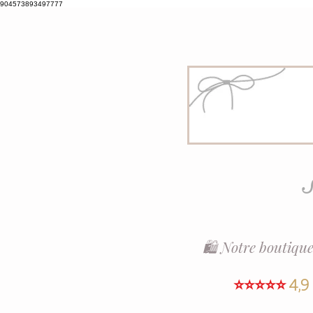
904573893497777
S
🛍️ Notre boutique
⭐⭐⭐⭐⭐
4,9