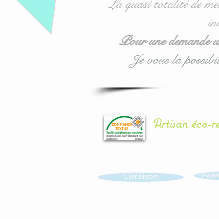
La quasi totalité de me
in
Pour une demande urg
Je vous la possibil
Artisan éco-r
Paie
Livraison