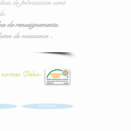
lais de fabrication sont
le.
us de renseignements.
istes de naissance
.
x normes Oeko-
Contact