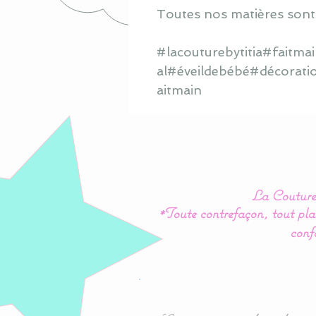
Toutes nos matières sont
#lacouturebytitia#faitm
al#éveildebébé#décorati
aitmain
La Couture 
*Toute contrefaçon, tout plag
conf