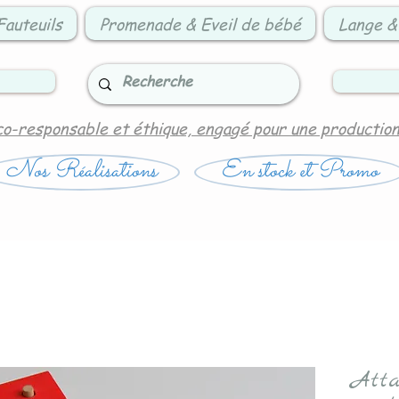
Fauteuils
Promenade & Eveil de bébé
Lange &
co-responsable et éthique, engagé pour une productio
Nos Réalisations
En stock et Promo
Atta