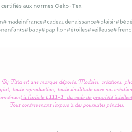
 certifiés aux normes Oeko-Tex.
ain#madeinfrance#cadeaudenaissance#plaisir#bébé
onenfants#baby#papillon#étoiles#veilleuse#frenc
By Titia est une marque déposée.
Modèles, créations, pho
iat, toute reproduction, toute similitude avec nos création
ormément
à l’article
du code de propriété intellect
L111-1
Tout contrevenant s'expose à des poursuites pénales.