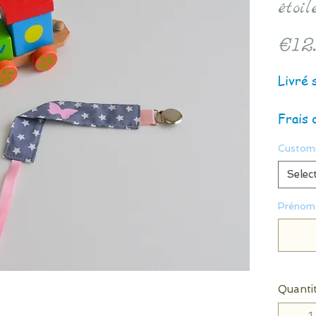
étoil
€12
Livré 
Frais 
Customi
Selec
Prénom 
Quanti