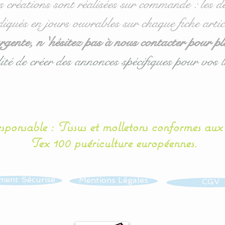
s créations sont réalisées sur commande : les dé
diqués en jours ouvrables sur chaque fiche artic
ente, n 'hésitez pas à nous contacter pour pl
ité de créer des annonces spécifiques pour vos l
esponsable : Tissus et molletons conformes au
Tex 100 puériculture européennes.
ment Sécurisé
Mentions Légales
CGV