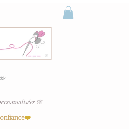
es
personnalisées 🌸
confiance
❤️