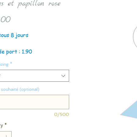
es et papillon rose
Price
.00
sous 8 jours
de port : 1.90
zing
*
t
souhaité (optional)
0/500
ty
*