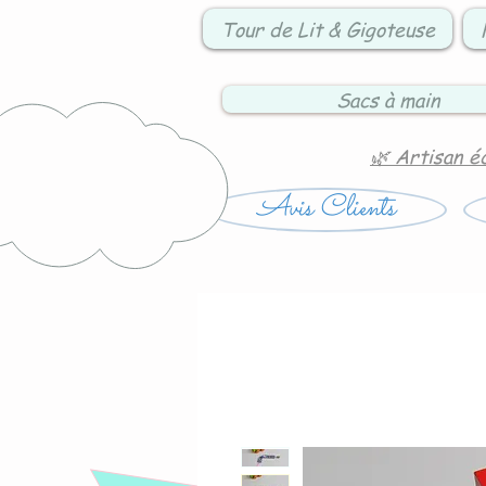
Tour de Lit & Gigoteuse
Sacs à main
🌿 Artisan é
Avis Clients