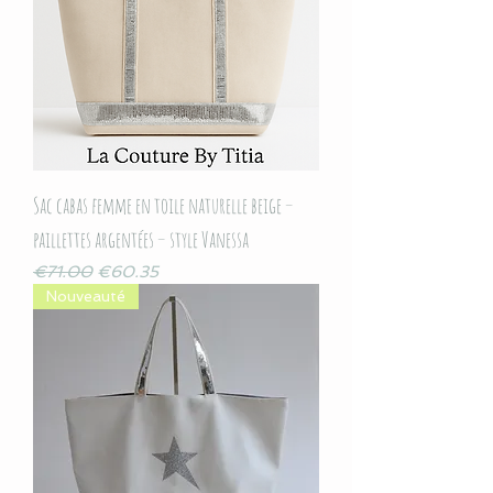
Sac cabas femme en toile naturelle beige –
paillettes argentées – style Vanessa
Regular Price
Sale Price
€71.00
€60.35
Nouveauté