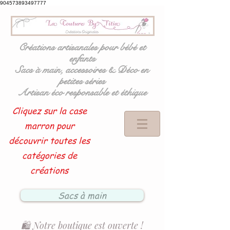
904573893497777
Créations artisanales pour bébé et
enfants
Sacs à main, accessoires & Déco en
petites séries
Artisan éco responsable et éthique
Cliquez sur la case
marron pour
découvrir toutes les
catégories de
créations
Sacs à main
🛍️ Notre boutique est ouverte !