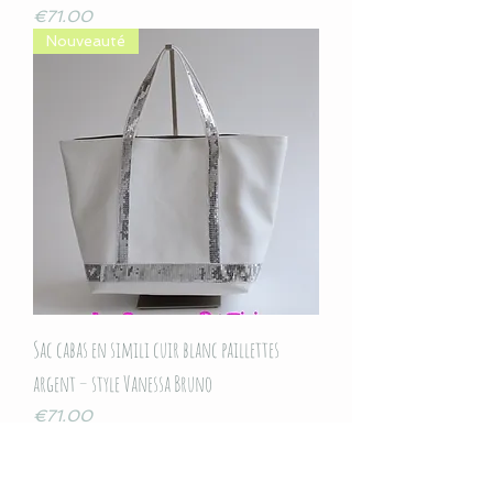
Price
€71.00
Nouveauté
Sac cabas en simili cuir blanc paillettes
argent – style Vanessa Bruno
Price
€71.00
Nouveauté