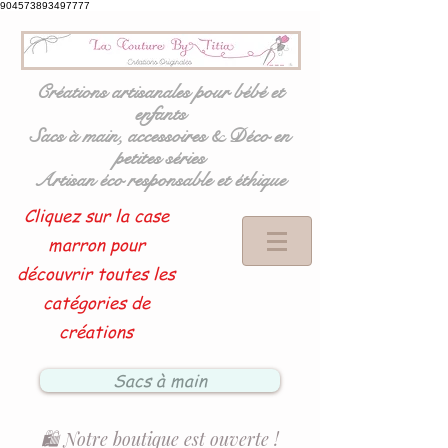
904573893497777
Créations artisanales pour bébé et
enfants
Sacs à main, accessoires & Déco en
petites séries
Artisan éco responsable et éthique
Cliquez sur la case
marron pour
découvrir toutes les
catégories de
créations
Sacs à main
🛍️ Notre boutique est ouverte !