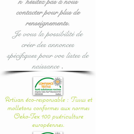
n 'hésitez pas à nous
contacter pour plus de
renseignements.
Je vous la possibilité de
créer des annonces
spécifiques pour vos listes de
naissance
.
Artisan éco-responsable : Tissus et
molletons conformes aux normes
Oeko-Tex 100 puériculture
européennes.