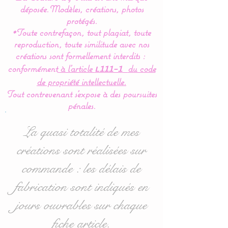
déposée.
Modèles, créations, photos
Nos modèles de turbulette,
protégés.
*Toute contrefaçon, tout plagiat, toute
gigoteuse sont
reproduction, toute similitude avec nos
entièrement réalisés en
créations sont formellement interdits :
coton Bio (Made in France)
conformément
à l’article
du code
L111-1
pour en faire un vrai nid
de propriété intellectuelle.
douillé et confortable.
Tout contrevenant s'expose à des poursuites
pénales.
Pour le confort et le bien
être de bébé,la gigoteuse
La quasi totalité de mes
est entièrement doublée de
créations sont réalisées sur
ouatine ce qui lui donne un
commande : les délais de
moelleux idéal.
fabrication sont indiqués en
Cette turbulette gigoteuse
jours ouvrables sur chaque
se ferme à l’aide d’une
fiche article.
fermeture éclair et de