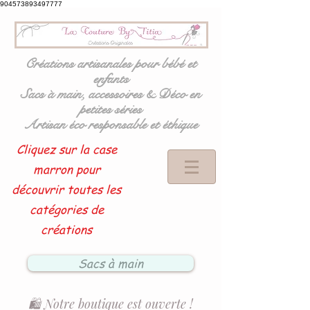
904573893497777
Créations artisanales pour bébé et
enfants
Sacs à main, accessoires & Déco en
petites séries
Artisan éco responsable et éthique
Cliquez sur la case
marron pour
découvrir toutes les
catégories de
créations
Sacs à main
🛍️ Notre boutique est ouverte !