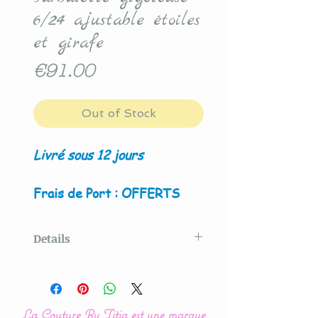
6/24 ajustable étoiles
et girafe
Price
€91.00
Out of Stock
Livré sous 12 jours
Frais de Port : OFFERTS
Details
Modèle original créé par La
Couture By Titia
La Couture By Titia est une marque