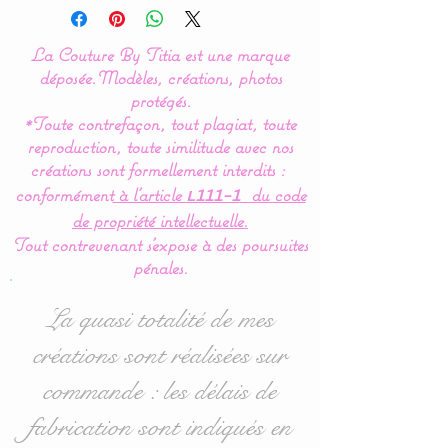
Couture By Titia
La Couture By Titia est une marque
Possibilité de création avec
déposée.
Modèles, créations, photos
4 hiboux et/ou renard.
protégés.
*Toute contrefaçon, tout plagiat, toute
reproduction, toute similitude avec nos
Tour de lit :
créations sont formellement interdits :
Ce tour de Lit nuage koala
conformément
à l’article
du code
L111-1
est composé de 5 coussins
de propriété intellectuelle.
en forme de nuages et de
Tout contrevenant s'expose à des poursuites
koala pour une déco de
pénales.
chambre tout en douceur.
La quasi totalité de mes
Dimensions :
créations sont réalisées sur
- 1 nuage pour la tête de lit
commande : les délais de
en 60 cm de large x 32 cm
haut environ.
fabrication sont indiqués en
- 2 nuages pour pour les