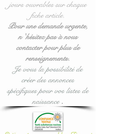
jours ouvrables sur chaque
côtés en 40 cm de large x
fiche article.
27 cm haut environ.
- 2 koalas pour pour les
Pour une demande urgente,
côtés en 32 cm de large x
n 'hésitez pas à nous
27cm haut environ.
contacter pour plus de
Idéal pour les lits bébés de
renseignements.
60 x 120 cm mais
Je vous la possibilité de
également disponible en
créer des annonces
70/140 : voir options
d'achat lors de la
spécifiques pour vos listes de
validation.
naissance
.
Le plus
: ce tour de lit
coussin nuage koala est
modulable selon vos