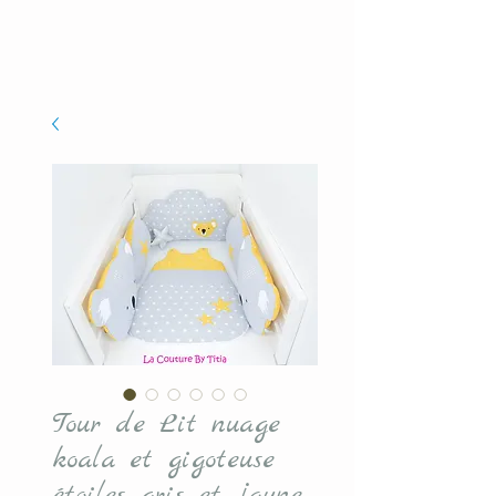
Tour de Lit nuage
koala et gigoteuse
étoiles gris et jaune