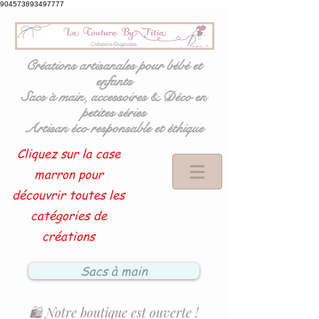
904573893497777
Créations artisanales pour bébé et
enfants
Sacs à main, accessoires & Déco en
petites séries
Artisan éco responsable et éthique
Cliquez sur la case
marron pour
découvrir toutes les
catégories de
créations
Sacs à main
🛍️ Notre boutique est ouverte !