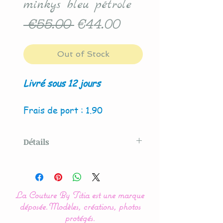
minkys bleu pétrole
Regular
Sale
 €55.00 
€44.00
Price
Price
Out of Stock
Livré sous 12 jours
Frais de port : 1.90
Détails
Modèle créé par La Couture
By Titia
La Couture By Titia est une marque
déposée.
Modèles, créations, photos
La présence de couleur
protégés.