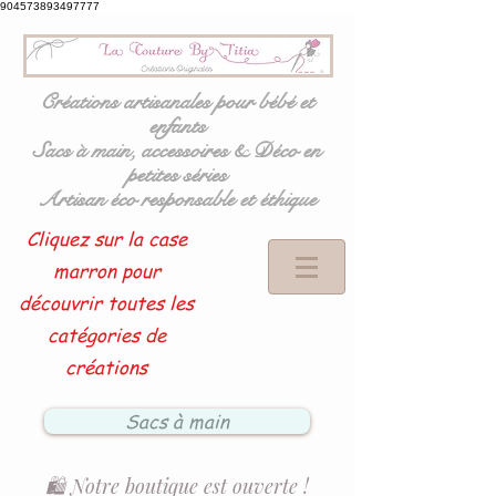
904573893497777
Créations artisanales pour bébé et
enfants
Sacs à main, accessoires & Déco en
petites séries
Artisan éco responsable et éthique
Cliquez sur la case
marron pour
découvrir toutes les
catégories de
créations
Sacs à main
🛍️ Notre boutique est ouverte !