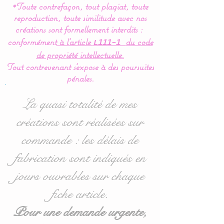
*Toute contrefaçon, tout plagiat, toute
vives et formes
reproduction, toute similitude avec nos
géométriques simples
créations sont formellement interdits :
permet à bébé de bien les
conformément
à l’article
du code
L111-1
discernées et facilite ainsi
de propriété intellectuelle.
son apprentissage.
Tout contrevenant s'expose à des poursuites
pénales.
Hauteur : 60 cms : le bras
de suspension doit être
La quasi totalité de mes
assez haut pour que bébé
créations sont réalisées sur
ne puisse attraper et faire
commande : les délais de
tomber le mobile.
La potence est en résine
fabrication sont indiqués en
ABS blanche.
jours ouvrables sur chaque
fiche article.
Le mobile est livré complet
Pour une demande urgente,
avec le support prêt à être